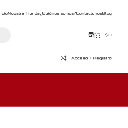
icio
Nuestra Tienda
¿Quiénes somos?
Contáctenos
Blog
store
$
0
Acceso / Registro