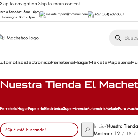
Skip to navigation
Skip to main content
unes a Sábados: 8am - 6pm
mekateimport@hotmail.com
+57 (304) 639-0307
Domingos: 8am - 1pm
utomotriz
Electrónico
Ferretería
Hogar
Mekate
Papelería
Pu
Nuestra Tienda El Machet
Ferretería
Hogar
Papelería
Electrónico
Supervivencia
Automotriz
Mekate
Puro Mache
Inicio
/
Nuestra Tienda
Mostrar
12
18