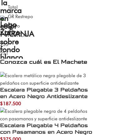
Total
GR Restrepo
Zafiro
FONTOR
255
251
Conozca cuál es El Machete
Escalera Plegable 3 Peldaños
en Acero Negro Antideslizante
$
187.500
Escalera Plegable 4 Peldaños
con Pasamanos en Acero Negro
$
375.000