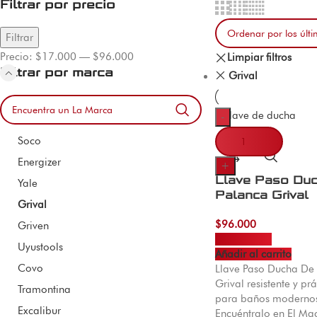
Filtrar por precio
Filtrar
Precio:
$17.000
—
$96.000
Limpiar filtros
Filtrar por marca
Grival
-
Soco
Energizer
+
Llave Paso Du
Yale
Palanca Grival
Grival
$
96.000
Griven
Uyustools
Añadir al carrito
Covo
Llave Paso Ducha De
Grival resistente y prá
Tramontina
para baños moderno
Excalibur
Encuéntralo en El Mac