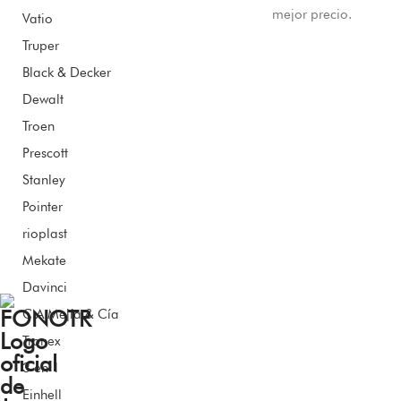
mejor precio.
Vatio
Truper
Black & Decker
Dewalt
Troen
Prescott
Stanley
Pointer
rioplast
Mekate
Davinci
C.A Mejía & Cía
Tronex
3 en 1
Einhell