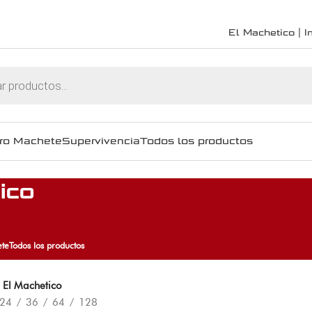
El Machetico | In
ro Machete
Supervivencia
Todos los productos
ico
te
Todos los productos
 El Machetico
24
36
64
128