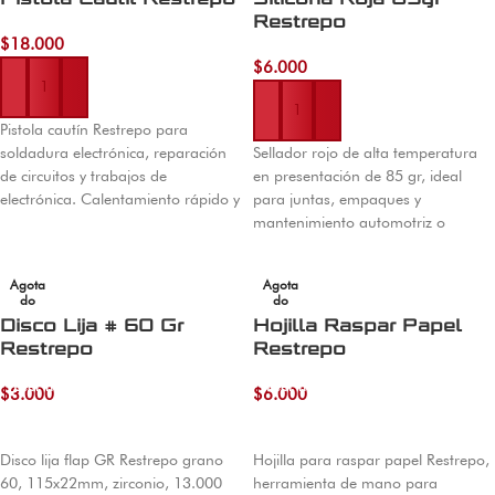
Restrepo
$
18.000
Añadir al carrito
$
6.000
Añadir al carrito
Pistola cautín Restrepo para
soldadura electrónica, reparación
Sellador rojo de alta temperatura
de circuitos y trabajos de
en presentación de 85 gr, ideal
electrónica. Calentamiento rápido y
para juntas, empaques y
control preciso. Envíos a todo
mantenimiento automotriz o
Colombia desde Cúcuta.
mecánico.
Agota
Agota
do
do
Disco Lija # 60 Gr
Hojilla Raspar Papel
Restrepo
Restrepo
Leer más
Leer más
$
3.000
$
6.000
Disco lija flap GR Restrepo grano
Hojilla para raspar papel Restrepo,
60, 115x22mm, zirconio, 13.000
herramienta de mano para