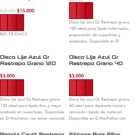
Añadir al carrito
$
15.000
$
20.000
Añadir al carrito
Disco lija azul Gr Restrepo grano
100 ideal para lijado intermedio,
REF: FR-DV412
preparación de superficies y
acabados. Disponible en El
Machetico con envío nacional.
Disco Lija Azul Gr
Disco Lija Azul Gr
Restrepo Grano 120
Restrepo Grano 40
$
3.000
$
3.000
Añadir al carrito
Añadir al carrito
Disco lija azul Gr Restrepo grano
Disco lija azul Gr Restrepo grano
120 ideal para lijado fino y mejor
40 ideal para desbaste inicial y
acabado en superficies. Disponible
remoción rápida de material.
en El Machetico con envío nacional.
Disponible en El Machetico con
envío nacional.
Pistola Cautil Restrepo
Silicona Roja 85gr