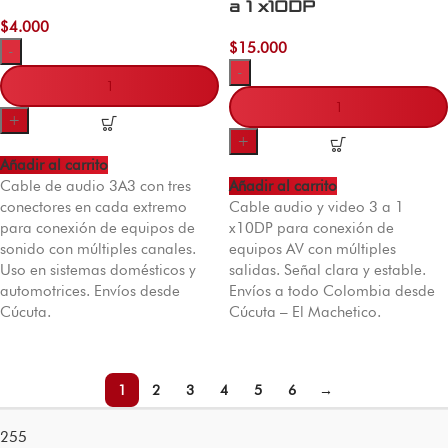
a 1 x10DP
$
4.000
$
15.000
-
-
+
+
Añadir al carrito
Cable de audio 3A3 con tres
Añadir al carrito
conectores en cada extremo
Cable audio y video 3 a 1
para conexión de equipos de
x10DP para conexión de
sonido con múltiples canales.
equipos AV con múltiples
Uso en sistemas domésticos y
salidas. Señal clara y estable.
automotrices. Envíos desde
Envíos a todo Colombia desde
Cúcuta.
Cúcuta – El Machetico.
1
2
3
4
5
6
→
255