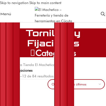
Skip to navigation
Skip to main content
Menú
Tornillos y
Fijaciones
Categorías
Inicio
/
Nuestra Tienda El Machetico
/
Ferretería
/
Tornillos y Fijaciones
Mostrando 1–12 de 84 resultados
Menú Filtros