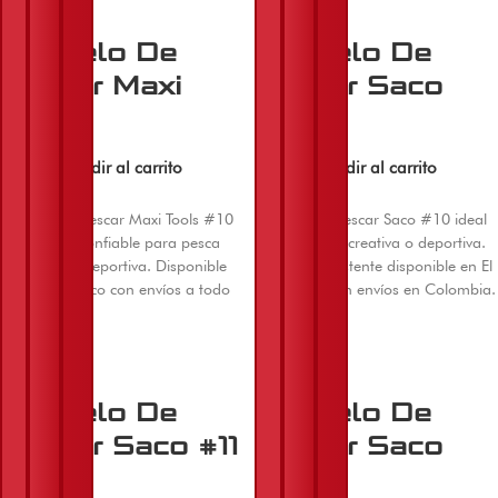
Anzuelo De
Anzuelo De
Pescar Maxi
Pescar Saco
Tools #10
#10
$
9.000
$
16.000
Añadir al carrito
Añadir al carrito
Anzuelo de pescar Maxi Tools #10
Anzuelo de pescar Saco #10 ideal
resistente y confiable para pesca
para pesca recreativa o deportiva.
recreativa o deportiva. Disponible
Producto resistente disponible en El
en El Machetico con envíos a todo
Machetico con envíos en Colombia.
Colombia.
Anzuelo De
Anzuelo De
Pescar Saco #11
Pescar Saco
#12