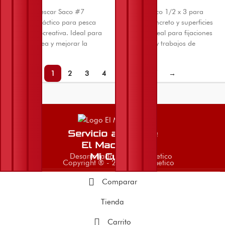
Anzuelo de pescar Saco #7
Chazo metálico 1/2 x 3 para
resistente y práctico para pesca
anclaje en concreto y superficies
deportiva o recreativa. Ideal para
resistentes. Ideal para fijaciones
montar en línea y mejorar la
estructurales y trabajos de
captura de peces.
instalación.
1
2
3
4
5
6
7
→
Servicio al Cliente
El Machetico
Desarrollado por El Machetico
Mi Cuenta
Copyright ® - 2026 El Machetico
Comparar
Tienda
Carrito