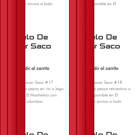
Machetico con envíos a todo
resistente disponible en El
Colombia.
Machetico con envíos en Colombia.
Anzuelo De
Anzuelo De
Pescar Saco
Pescar Saco
#17
#18
$
8.000
$
10.000
Añadir al carrito
Añadir al carrito
Anzuelo de pescar Saco #17
Anzuelo de pescar Saco #18
resistente para pesca en río o lago.
resistente para pesca recreativa o
Disponible en El Machetico con
deportiva. Disponible en El
envío a todo Colombia.
Machetico con envíos a todo
Colombia.
Anzuelo De
Anzuelo De