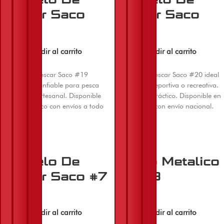
Pescar Saco
Pescar Saco
#19
#20
$
12.000
$
14.000
Añadir al carrito
Añadir al carrito
Anzuelo de pescar Saco #19
Anzuelo de pescar Saco #20 ideal
resistente y confiable para pesca
para pesca deportiva o recreativa.
deportiva o artesanal. Disponible
Resistente y práctico. Disponible en
en El Machetico con envíos a todo
El Machetico con envío nacional.
Colombia.
Anzuelo De
Chazo Metalico
Pescar Saco #7
1/2 x 3
$
38.000
$
45.000
Añadir al carrito
Añadir al carrito