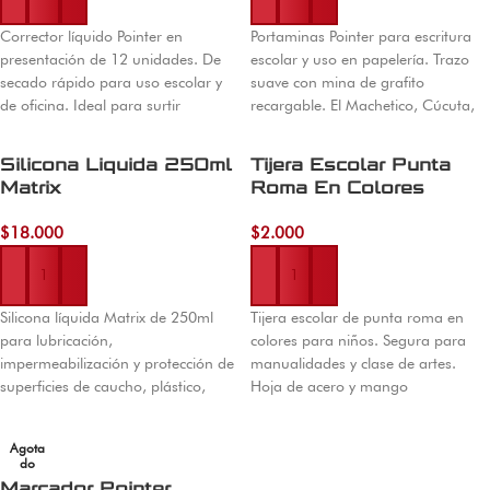
Corrector líquido Pointer en
Portaminas Pointer para escritura
presentación de 12 unidades. De
escolar y uso en papelería. Trazo
secado rápido para uso escolar y
suave con mina de grafito
de oficina. Ideal para surtir
recargable. El Machetico, Cúcuta,
papelerías y negocios. Envíos
envíos a Colombia.
nacionales.
Silicona Liquida 250ml
Tijera Escolar Punta
Matrix
Roma En Colores
$
18.000
$
2.000
Añadir al carrito
Añadir al carrito
Silicona líquida Matrix de 250ml
Tijera escolar de punta roma en
para lubricación,
colores para niños. Segura para
impermeabilización y protección de
manualidades y clase de artes.
superficies de caucho, plástico,
Hoja de acero y mango
madera y metal. Fórmula versátil
ergonómico de colores. Envíos a
de fácil aplicación. Envíos a toda
todo Colombia desde Cúcuta.
Agota
Colombia.
do
Marcador Pointer