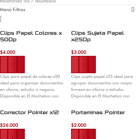
Mostrando los 7 resultados
Menú Filtros
Clips Papel Colores x
Clips Sujeta Papel
50Dp
x25Dp
$
4.000
$
3.000
Añadir al carrito
Añadir al carrito
Clips para papel de colores x50
Clips sujeta papel x25 ideal para
ideal para organizar documentos
agrupar documentos con mayor
en oficina, estudio o negocio.
firmeza en oficina o estudio.
Disponible en El Machetico con
Disponible en El Machetico con
envío nacional.
envío nacional.
Corrector Pointer x12
Portaminas Pointer
$
26.000
$
2.000
Añadir al carrito
Añadir al carrito