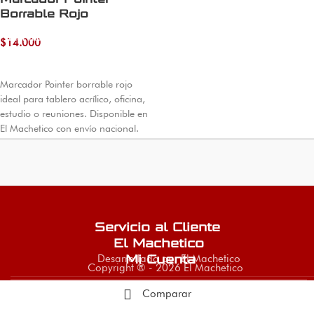
Borrable Rojo
Leer más
$
14.000
Marcador Pointer borrable rojo
ideal para tablero acrílico, oficina,
estudio o reuniones. Disponible en
El Machetico con envío nacional.
Servicio al Cliente
El Machetico
Desarrollado por El Machetico
Mi Cuenta
Copyright ® - 2026 El Machetico
Comparar