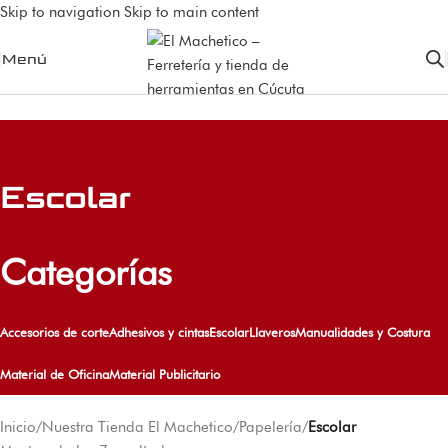
Skip to navigation
Skip to main content
Menú
Escolar
Categorías
Accesorios de corte
Adhesivos y cintas
Escolar
Llaveros
Manualidades y Costura
Material de Oficina
Material Publicitario
Inicio
/
Nuestra Tienda El Machetico
/
Papelería
/
Escolar