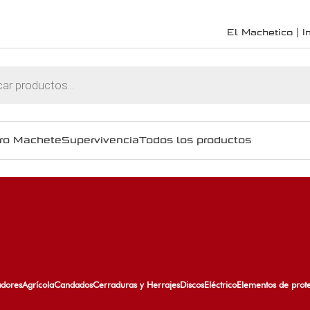
El Machetico | In
ro Machete
Supervivencia
Todos los productos
adores
Agrícola
Candados
Cerraduras y Herrajes
Discos
Eléctrico
Elementos de prot