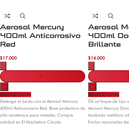
Aerosol Mercury
Aerosol M
400ml Anticorrosivo
400ml Do
Red
Brillante
$
17.000
$
14.000
-
-
+
+
Añadir al carrito
Añadir al carrito
Detenga el óxido con el Aerosol Mercury
Dé un toque de lujo a
400ml Anticorrosivo Red. Base protectora de
Aerosol Mercury Dora
alta resistencia para metales. Compre
Acabado metálico int
calidad en El Machetico Cúcuta.
Envíos nacionales de