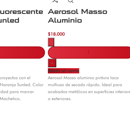
luorescente
Aerosol Masso
unled
Aluminio
$
18.000
-
+
Añadir al carrito
 proyectos con el
Aerosol Masso aluminio pintura laca
 Naranja Sunled. Color
multiuso de secado rápido. Ideal para
ilidad para marcar
acabados metálicos en superficies interior
 Machetico.
o exteriores.