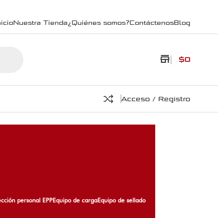
icio
Nuestra Tienda
¿Quiénes somos?
Contáctenos
Blog
store
$
0
Acceso / Registro
ección personal EPP
Equipo de carga
Equipo de sellado