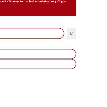
abados
Pinturas Aerosoles
Plomería
Raches y Copas