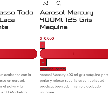
asso Todo
Aerosol Mercury
 Laca
400Ml 125 Gris
nte
Maquina
$
10.000
-
+
Añadir al carrito
 sus acabados con la
Aerosol Mercury 400 ml gris máquina par
sso en aerosol.
pintar y retocar superficies con aplicación
a el polvo y la
práctica, buen cubrimiento y acabado
 en El Machetico.
uniforme.