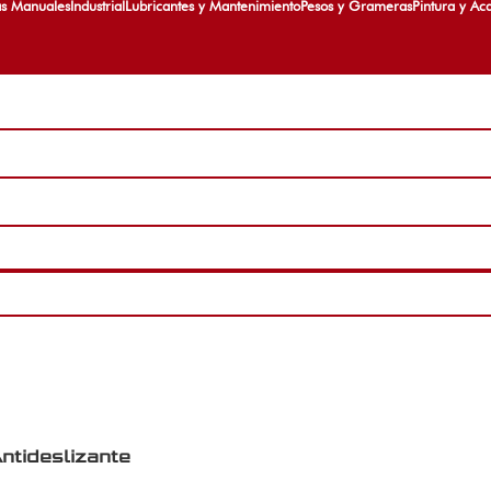
as Manuales
Industrial
Lubricantes y Mantenimiento
Pesos y Grameras
Pintura y Ac
ntideslizante