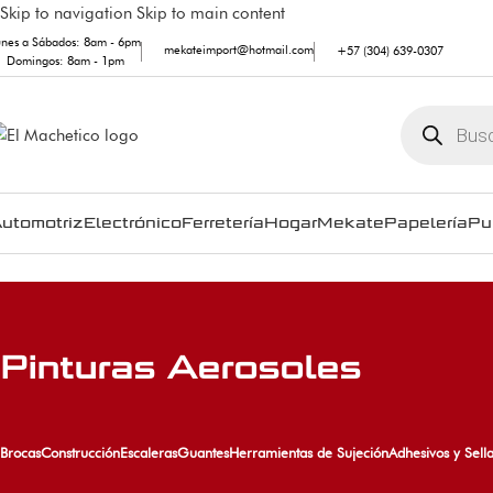
Skip to navigation
Skip to main content
unes a Sábados: 8am - 6pm
mekateimport@hotmail.com
+57 (304) 639-0307
Domingos: 8am - 1pm
utomotriz
Electrónico
Ferretería
Hogar
Mekate
Papelería
Pu
Pinturas Aerosoles
Brocas
Construcción
Escaleras
Guantes
Herramientas de Sujeción
Adhesivos y Sell