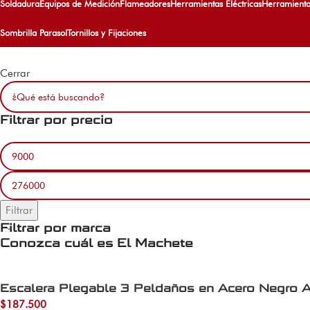
Soldadura
Equipos de Medición
Flameadores
Herramientas Eléctricas
Herramient
Sombrilla Parasol
Tornillos y Fijaciones
Cerrar
Filtrar por precio
Filtrar
Filtrar por marca
Conozca cuál es El Machete
Escalera Plegable 3 Peldaños en Acero Negro A
$
187.500