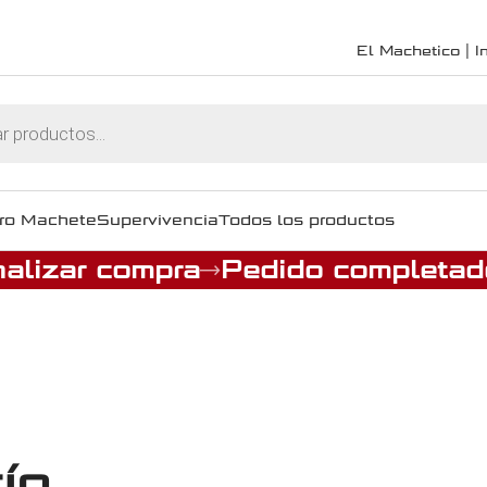
El Machetico | In
ro Machete
Supervivencia
Todos los productos
nalizar compra
Pedido completad
ío.