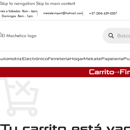
Skip to navigation
Skip to main content
unes a Sábados: 8am - 6pm
mekateimport@hotmail.com
+57 (304) 639-0307
Domingos: 8am - 1pm
utomotriz
Electrónico
Ferretería
Hogar
Mekate
Papelería
Pu
Carrito
Fi
Tu carrito está vac