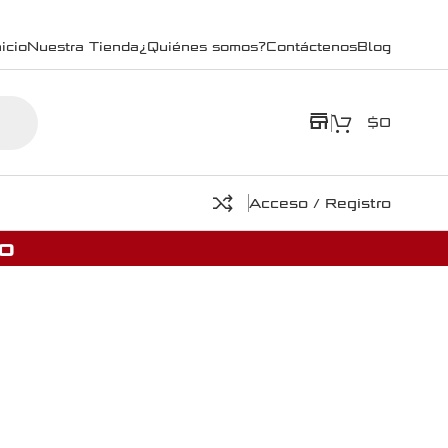
icio
Nuestra Tienda
¿Quiénes somos?
Contáctenos
Blog
store
$
0
Acceso / Registro
o