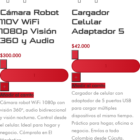
Cámara Robot
Cargador
110V WiFi
Celular
1080p Visión
Adaptador 5
360 y Audio
$
42.000
-
$
300.000
-
+
Añadir al carrito
+
Cargador de celular con
Añadir al carrito
adaptador de 5 puertos USB
Cámara robot WiFi 1080p con
para cargar múltiples
visión 360°, audio bidireccional
dispositivos al mismo tiempo.
y visión nocturna. Control desde
Práctico para hogar, oficina o
el celular. Ideal para hogar y
negocio. Envíos a todo
negocio. Cómprala en El
Colombia desde Cúcuta.