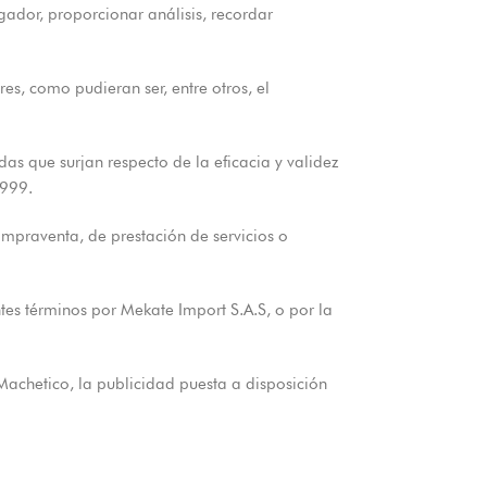
ador, proporcionar análisis, recordar
s, como pudieran ser, entre otros, el
s que surjan respecto de la eficacia y validez
1999.
ompraventa, de prestación de servicios o
tes términos por Mekate Import S.A.S, o por la
 Machetico, la publicidad puesta a disposición