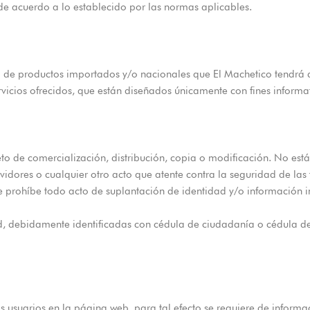
e acuerdo a lo establecido por las normas aplicables.
 de productos importados y/o nacionales que El Machetico tendrá di
rvicios ofrecidos, que están diseñados únicamente con fines informat
o de comercialización, distribución, copia o modificación. No está
ervidores o cualquier otro acto que atente contra la seguridad de la
se prohíbe todo acto de suplantación de identidad y/o información 
 debidamente identificadas con cédula de ciudadanía o cédula de e
os usuarios en la página web, para tal efecto se requiere de informac