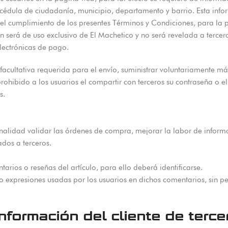
cédula de ciudadanía, municipio, departamento y barrio. Esta inform
 el cumplimiento de los presentes Términos y Condiciones, para la p
 será de uso exclusivo de El Machetico y no será revelada a tercer
lectrónicas de pago.
cultativa requerida para el envío, suministrar voluntariamente más
ohibido a los usuarios el compartir con terceros su contraseña o e
s.
inalidad validar las órdenes de compra, mejorar la labor de inform
ados a terceros.
arios o reseñas del artículo, para ello deberá identificarse.
o expresiones usadas por los usuarios en dichos comentarios, sin pe
formación del cliente de terce