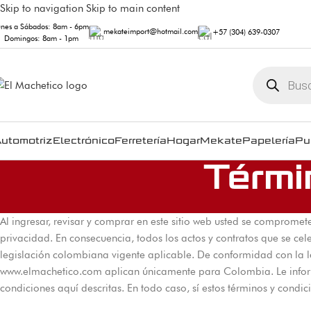
Skip to navigation
Skip to main content
unes a Sábados: 8am - 6pm
mekateimport@hotmail.com
+57 (304) 639-0307
Domingos: 8am - 1pm
utomotriz
Electrónico
Ferretería
Hogar
Mekate
Papelería
Pu
Térmi
Al ingresar, revisar y comprar en este sitio web usted se compromete
privacidad. En consecuencia, todos los actos y contratos que se cel
legislación colombiana vigente aplicable. De conformidad con la l
www.elmachetico.com aplican únicamente para Colombia. Le infor
condiciones aquí descritas. En todo caso, sí estos términos y cond