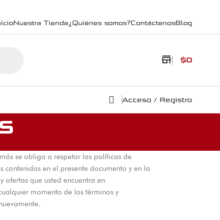
icio
Nuestra Tienda
¿Quiénes somos?
Contáctenos
Blog
store
$
0
Acceso / Registro
s
más se obliga a respetar las políticas de
nes contenidas en el presente documento y en la
y ofertas que usted encuentra en
cualquier momento de los términos y
e nuevamente.