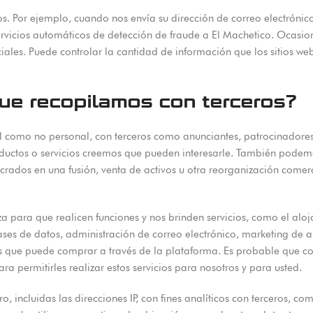
 Por ejemplo, cuando nos envía su dirección de correo electrónico p
servicios automáticos de detección de fraude a El Machetico. Ocas
ciales. Puede controlar la cantidad de información que los sitios we
ue recopilamos con terceros?
 como no personal, con terceros como anunciantes, patrocinadores
oductos o servicios creemos que pueden interesarle. También pode
olucrados en una fusión, venta de activos u otra reorganización come
a para que realicen funciones y nos brinden servicios, como el alo
ases de datos, administración de correo electrónico, marketing de
ios que puede comprar a través de la plataforma. Es probable que 
a permitirles realizar estos servicios para nosotros y para usted.
, incluidas las direcciones IP, con fines analíticos con terceros, c