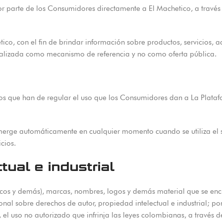
or parte de los Consumidores directamente a El Machetico, a través
co, con el fin de brindar información sobre productos, servicios, a
ealizada como mecanismo de referencia y no como oferta pública.
nos que han de regular el uso que los Consumidores dan a La Plataf
erge automáticamente en cualquier momento cuando se utiliza el si
cios.
ual e industrial
icos y demás), marcas, nombres, logos y demás material que se enc
nal sobre derechos de autor, propiedad intelectual e industrial; po
 el uso no autorizado que infrinja las leyes colombianas, a través d