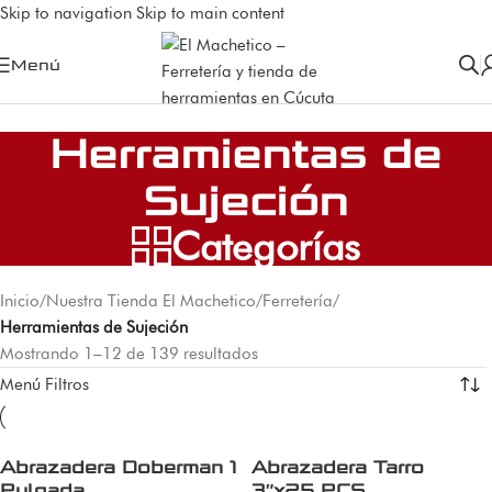
Skip to navigation
Skip to main content
Menú
Herramientas de
Sujeción
Categorías
Inicio
/
Nuestra Tienda El Machetico
/
Ferretería
/
Herramientas de Sujeción
Mostrando 1–12 de 139 resultados
Menú Filtros
Abrazadera Doberman 1
Abrazadera Tarro
Pulgada
3″x25 PCS