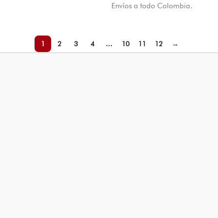
Envíos a todo Colombia.
1
2
3
4
…
10
11
12
→