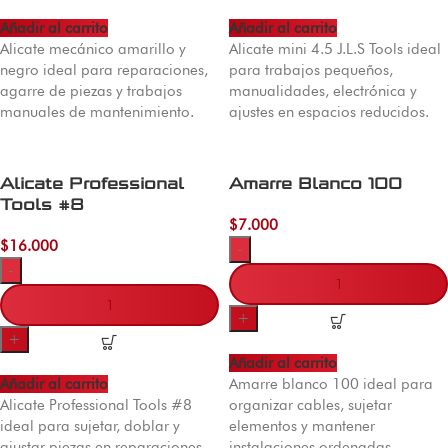
Añadir al carrito
Añadir al carrito
Alicate mecánico amarillo y
Alicate mini 4.5 J.L.S Tools ideal
negro ideal para reparaciones,
para trabajos pequeños,
agarre de piezas y trabajos
manualidades, electrónica y
manuales de mantenimiento.
ajustes en espacios reducidos.
Alicate Professional
Amarre Blanco 100
Tools #8
$
7.000
$
16.000
-
-
+
+
Añadir al carrito
Añadir al carrito
Amarre blanco 100 ideal para
Alicate Professional Tools #8
organizar cables, sujetar
ideal para sujetar, doblar y
elementos y mantener
ajustar piezas en reparaciones
instalaciones ordenadas.