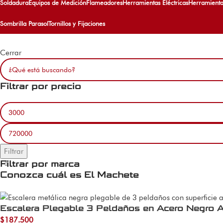
Soldadura
Equipos de Medición
Flameadores
Herramientas Eléctricas
Herramient
Sombrilla Parasol
Tornillos y Fijaciones
Cerrar
Filtrar por precio
Filtrar
Filtrar por marca
Conozca cuál es El Machete
Escalera Plegable 3 Peldaños en Acero Negro A
$
187.500