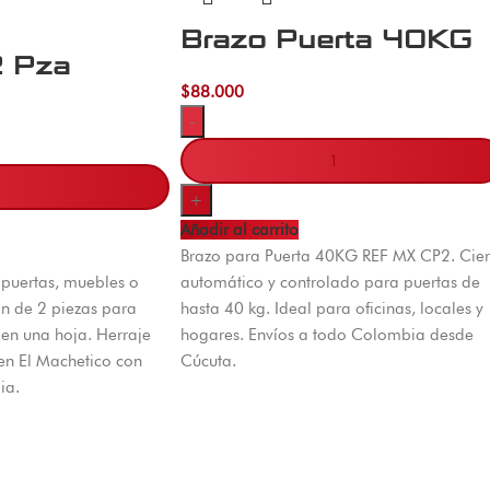
Brazo Puerta 40KG
2 Pza
$
88.000
-
+
Añadir al carrito
Brazo para Puerta 40KG REF MX CP2. Cier
 puertas, muebles o
automático y controlado para puertas de
ón de 2 piezas para
hasta 40 kg. Ideal para oficinas, locales y
 en una hoja. Herraje
hogares. Envíos a todo Colombia desde
 en El Machetico con
Cúcuta.
ia.