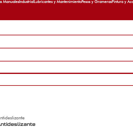
as Manuales
Industrial
Lubricantes y Mantenimiento
Pesos y Grameras
Pintura y Ac
ntideslizante