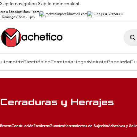
Skip to navigation
Skip to main content
unes a Sábados: 8am - 6pm
mekateimport@hotmail.com
+57 (304) 639-0307
Domingos: 8am - 1pm
utomotriz
Electrónico
Ferretería
Hogar
Mekate
Papelería
Pu
Cerraduras y Herrajes
Brocas
Construcción
Escaleras
Guantes
Herramientas de Sujeción
Adhesivos y Sell