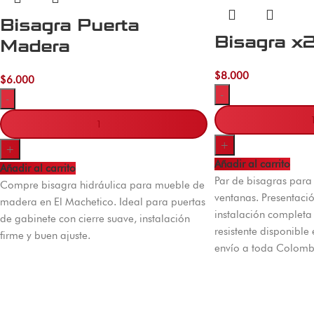
Bisagra Puerta
Bisagra x
Madera
$
8.000
$
6.000
-
-
+
+
Añadir al carrito
Añadir al carrito
Par de bisagras para
Compre bisagra hidráulica para mueble de
ventanas. Presentaci
madera en El Machetico. Ideal para puertas
instalación completa
de gabinete con cierre suave, instalación
resistente disponible
firme y buen ajuste.
envío a toda Colomb