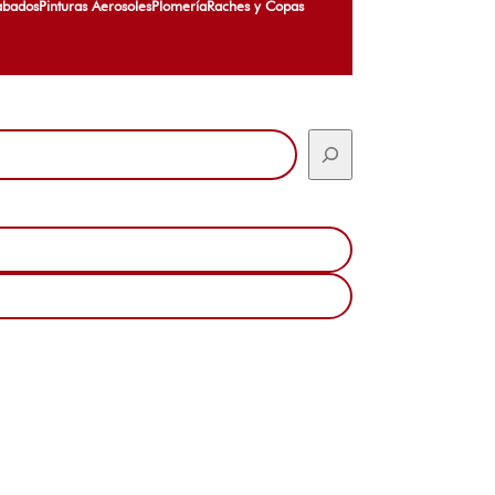
abados
Pinturas Aerosoles
Plomería
Raches y Copas