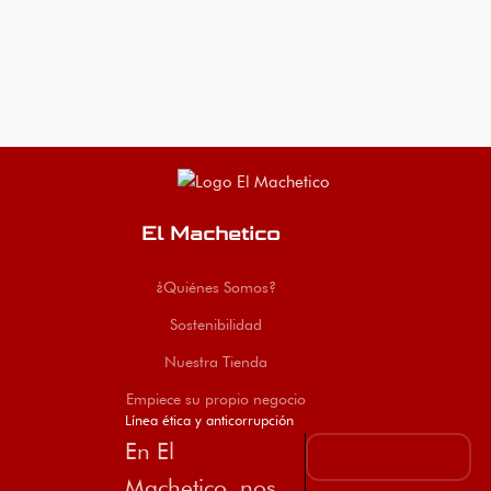
El Machetico
¿Quiénes Somos?
Sostenibilidad
Nuestra Tienda
Empiece su propio negocio
Línea ética y anticorrupción
En El
Machetico, nos