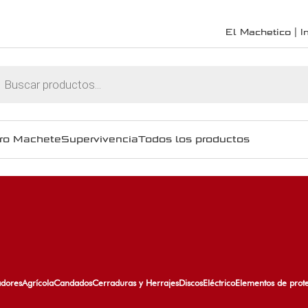
El Machetico | In
ro Machete
Supervivencia
Todos los productos
adores
Agrícola
Candados
Cerraduras y Herrajes
Discos
Eléctrico
Elementos de prot