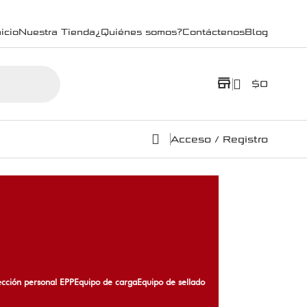
icio
Nuestra Tienda
¿Quiénes somos?
Contáctenos
Blog
store
$
0
Acceso / Registro
ección personal EPP
Equipo de carga
Equipo de sellado