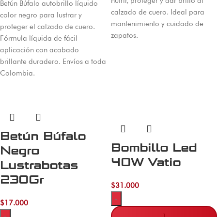
nutrir, proteger y dar brillo al
Betún Búfalo autobrillo líquido
calzado de cuero. Ideal para
color negro para lustrar y
mantenimiento y cuidado de
proteger el calzado de cuero.
zapatos.
Fórmula líquida de fácil
aplicación con acabado
brillante duradero. Envíos a toda
Colombia.
Betún Búfalo
Bombillo Led
Negro
40W Vatio
Lustrabotas
230Gr
$
31.000
-
$
17.000
-