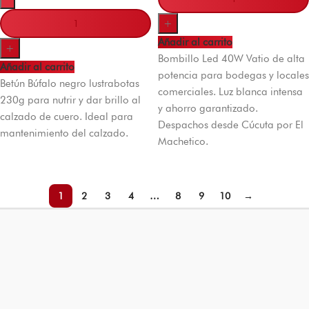
+
Añadir al carrito
+
Bombillo Led 40W Vatio de alta
Añadir al carrito
potencia para bodegas y locales
Betún Búfalo negro lustrabotas
comerciales. Luz blanca intensa
230g para nutrir y dar brillo al
y ahorro garantizado.
calzado de cuero. Ideal para
Despachos desde Cúcuta por El
mantenimiento del calzado.
Machetico.
1
2
3
4
…
8
9
10
→