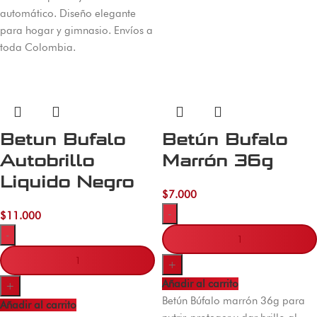
automático. Diseño elegante
para hogar y gimnasio. Envíos a
toda Colombia.
Betun Bufalo
Betún Bufalo
Autobrillo
Marrón 36g
Liquido Negro
$
7.000
-
$
11.000
-
+
Añadir al carrito
+
Betún Búfalo marrón 36g para
Añadir al carrito