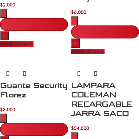
$
2.000
$
6.000
-
-
+
+
Añadir al carrito
Añadir al carrito
Guante Security
LAMPARA
Florez
COLEMAN
RECARGABLE
$
3.000
JARRA SACO
-
$
54.000
-