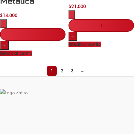
Metálica
$
21.000
-
$
14.000
-
+
Añadir al carrito
+
Añadir al carrito
1
2
3
→