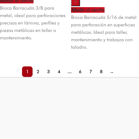
Añadir al carrito
+
Broca Barracuda 3/8 para
Añadir al carrito
metal, ideal para perforaciones
Broca Barracuda 5/16 de metal
precisas en lámina, perfiles y
para perforación en superficies
piezas metálicas en taller o
metálicas. Ideal para taller,
mantenimiento.
mantenimiento y trabajos con
taladro.
1
2
3
4
…
6
7
8
→