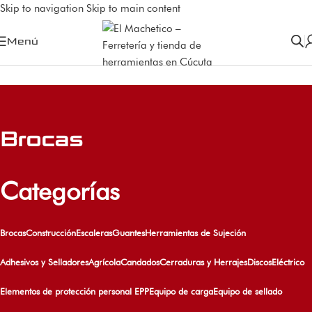
Skip to navigation
Skip to main content
Menú
Brocas
Categorías
Brocas
Construcción
Escaleras
Guantes
Herramientas de Sujeción
Adhesivos y Selladores
Agrícola
Candados
Cerraduras y Herrajes
Discos
Eléctrico
Elementos de protección personal EPP
Equipo de carga
Equipo de sellado