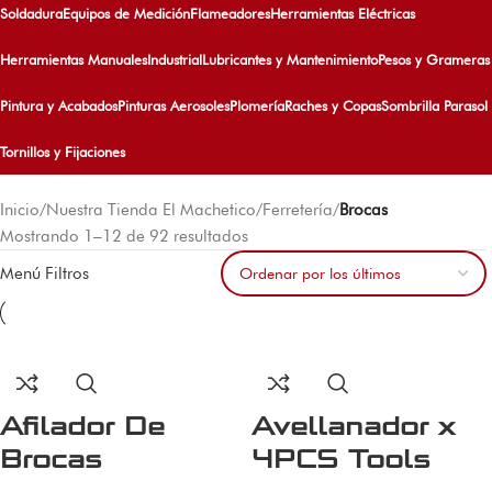
Soldadura
Equipos de Medición
Flameadores
Herramientas Eléctricas
Herramientas Manuales
Industrial
Lubricantes y Mantenimiento
Pesos y Grameras
Pintura y Acabados
Pinturas Aerosoles
Plomería
Raches y Copas
Sombrilla Parasol
Tornillos y Fijaciones
Inicio
/
Nuestra Tienda El Machetico
/
Ferretería
/
Brocas
Mostrando 1–12 de 92 resultados
Menú Filtros
Afilador De
Avellanador x
Brocas
4PCS Tools