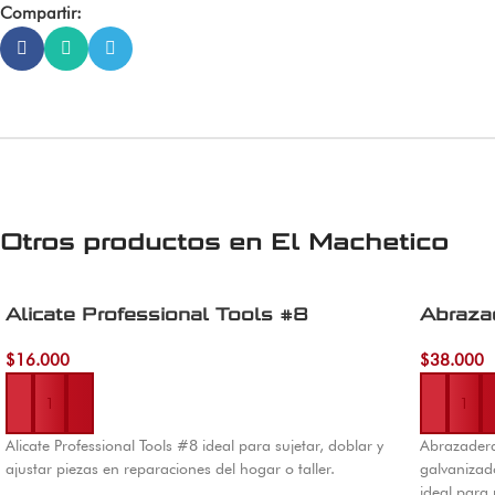
Compartir:
Otros productos en
El Machetico
Alicate Professional Tools #8
Abraza
$
16.000
$
38.000
Añadir al carrito
Añadir al 
Alicate Professional Tools #8 ideal para sujetar, doblar y
Abrazader
ajustar piezas en reparaciones del hogar o taller.
galvanizado
ideal para