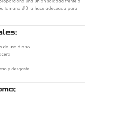
e proporciona una unión soldada frente a
s. Su tamaño #3 la hace adecuada para
ales:
 de uso diario
acero
peso y desgaste
omo: