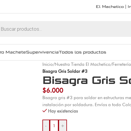
El Machetico | In
ro Machete
Supervivencia
Todos los productos
Inicio
/
Nuestra Tienda El Machetico
/
Ferretería
Bisagra Gris Soldar #3
Bisagra Gris S
$
6.000
Bisagra gris #3 para soldar en estructuras met
instalación por soldadura. Envíos a todo Co
Hay existencias
-
+