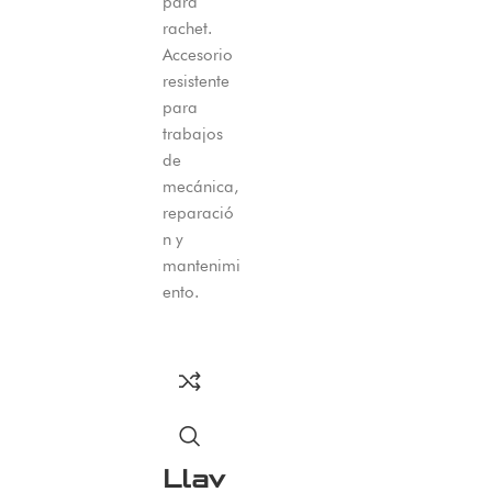
para
rachet.
Accesorio
resistente
para
trabajos
de
mecánica,
reparació
n y
mantenimi
ento.
Llav