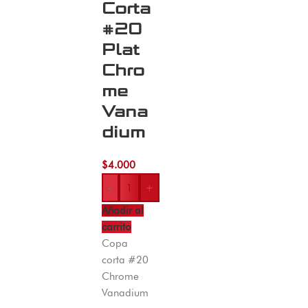
Corta
#20
Plat
Chro
me
Vana
dium
$
4.000
-
+
Añadir al
carrito
Copa
corta #20
Chrome
Vanadium