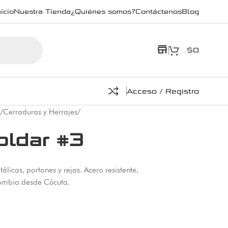
icio
Nuestra Tienda
¿Quiénes somos?
Contáctenos
Blog
store
$
0
Acceso / Registro
/
Cerraduras y Herrajes
/
oldar #3
álicas, portones y rejas. Acero resistente,
lombia desde Cúcuta.