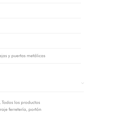
ejas y puertas metálicas
,
Todos los productos
raje ferretería
,
portón