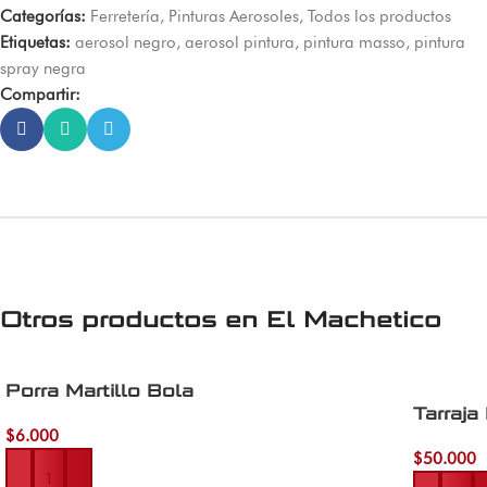
Categorías:
Ferretería
,
Pinturas Aerosoles
,
Todos los productos
Etiquetas:
aerosol negro
,
aerosol pintura
,
pintura masso
,
pintura
spray negra
Compartir:
Otros productos en
El Machetico
Porra Martillo Bola
Tarraj
$
6.000
Añadir al carrito
$
50.000
Añadir al 