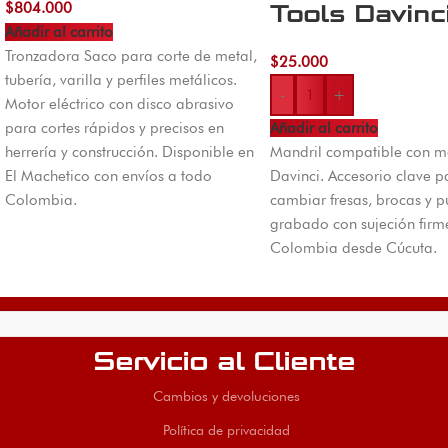
$
804.000
Tools Davinc
Añadir al carrito
Tronzadora Saco para corte de metal,
$
25.000
tubería, varilla y perfiles metálicos.
-
+
Motor eléctrico con disco abrasivo
para cortes rápidos y precisos en
Añadir al carrito
herrería y construcción. Disponible en
Mandril compatible con m
El Machetico con envíos a todo
Davinci. Accesorio clave p
Colombia.
cambiar fresas, brocas y p
grabado con sujeción firme
Colombia desde Cúcuta.
Servicio al Cliente
Cambios y devoluciones
Política de privacidad