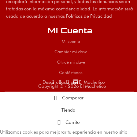
recopilará información personal, y todas las denuncias serán
tratadas con la máxima confidencialidad. La información será
usada de acuerdo a nuestras
Políticas de Privacidad
Mi Cuenta
Mi cuenta
Cambiar mi clave
Olvidé mi clave
Contáctenos
store
Desarrollado por El Machetico
Copyright ® - 2026 El Machetico
Comparar
Tienda
Carrito
Utilizamos cookies para mejorar tu experiencia en nuestro sitio