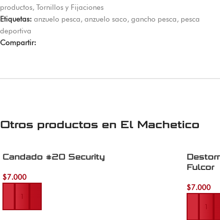
productos
,
Tornillos y Fijaciones
Etiquetas:
anzuelo pesca
,
anzuelo saco
,
gancho pesca
,
pesca
deportiva
Compartir:
Otros productos en
El Machetico
Candado #20 Security
Destorn
Fulcor
$
7.000
Añadir al carrito
$
7.000
Añadir al 