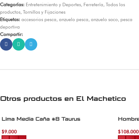
Categorías:
Entretenimiento y Deportes
,
Ferretería
,
Todos los
productos
,
Tornillos y Fijaciones
Etiquetas:
accesorios pesca
,
anzuelo pesca
,
anzuelo saco
,
pesca
deportiva
Compartir:
Otros productos en
El Machetico
Lima Media Caña #8 Taurus
Hombre
$
9.000
$
108.000
Añadir al carrito
Añadir al 