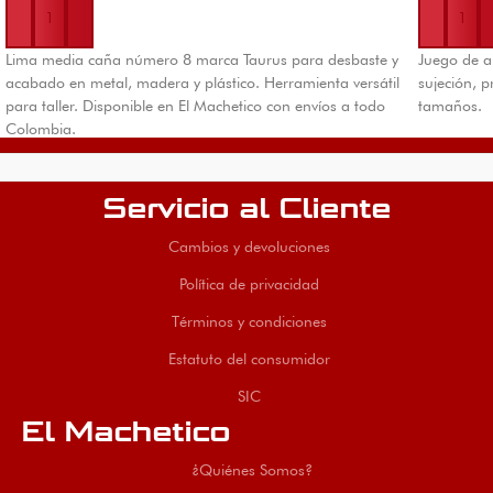
Lima media caña número 8 marca Taurus para desbaste y
Juego de a
acabado en metal, madera y plástico. Herramienta versátil
sujeción, p
para taller. Disponible en El Machetico con envíos a todo
tamaños.
Colombia.
Servicio al Cliente
Cambios y devoluciones
Política de privacidad
Términos y condiciones
Estatuto del consumidor
SIC
El Machetico
¿Quiénes Somos?