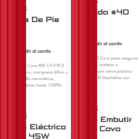
Candado #40
Bomba De Pie
Covo
Covo
$
28.000
$
63.000
Añadir al carrito
Añadir al carrito
Candado #40 Covo para asegurar
puertas, rejas, maletas o
Bomba de pie Covo REF CV-FTP-2
herramientas con cierre práctico.
con manómetro, manguera 60cm y
Disponible en El Machetico con
accesorios. Infla neumáticos,
envío nacional.
bicicletas y pelotas hasta 120PSI.
Compatible con válvulas Schrader,
Presta y Dunlop. Envíos desde
Cúcuta.
Chapa Embutir
Cautín Eléctrico
35mm Covo
COVO 45W