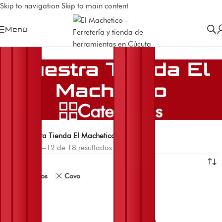
Skip to navigation
Skip to main content
Menú
Nuestra Tienda El
Machetico
Categorías
Inicio
/
Nuestra Tienda El Machetico
Mostrando 1–12 de 18 resultados
Menú Filtros
Limpiar filtros
Covo