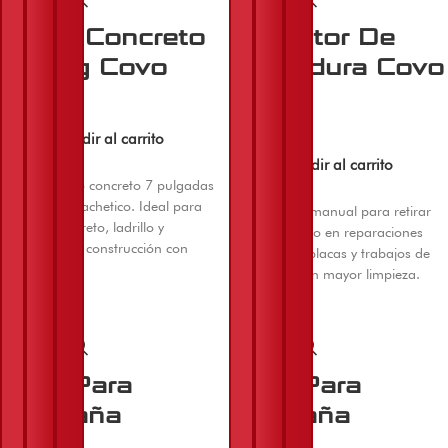
Disco Concreto
Extractor De
7 Pulg Covo
Soldadura Covo
$
25.000
Añadir al carrito
$
8.000
Añadir al carrito
Compre disco concreto 7 pulgadas
Covo en El Machetico. Ideal para
Herramienta manual para retirar
corte de concreto, ladrillo y
estaño fundido en reparaciones
materiales de construcción con
electrónicas, placas y trabajos de
pulidora.
desoldado con mayor limpieza.
Hoja Para
Hoja Para
Guadaña
Guadaña
350mmx2.7mm
350mmx2.7mm