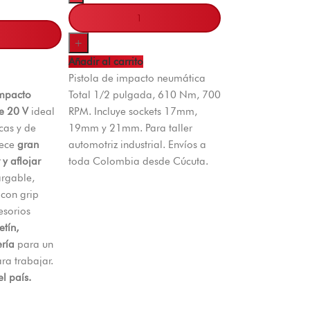
+
Añadir al carrito
Pistola de impacto neumática
impacto
Total 1/2 pulgada, 610 Nm, 700
e 20 V
ideal
RPM. Incluye sockets 17mm,
cas y de
19mm y 21mm. Para taller
rece
gran
automotriz industrial. Envíos a
 y aflojar
toda Colombia desde Cúcuta.
argable,
con grip
esorios
etín,
ería
para un
ara trabajar.
el país.