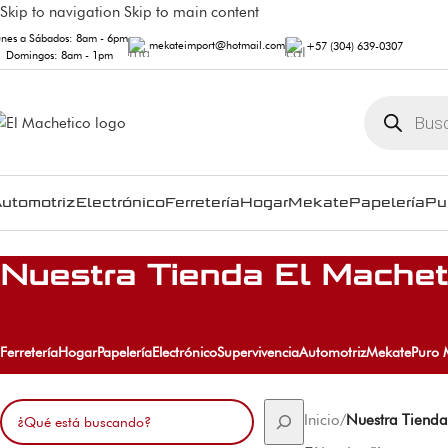
Skip to navigation
Skip to main content
unes a Sábados: 8am - 6pm
mekateimport@hotmail.com
+57 (304) 639-0307
Domingos: 8am - 1pm
utomotriz
Electrónico
Ferretería
Hogar
Mekate
Papelería
Pu
Nuestra Tienda El Machet
Ferretería
Hogar
Papelería
Electrónico
Supervivencia
Automotriz
Mekate
Puro 
Inicio
/
Nuestra Tienda