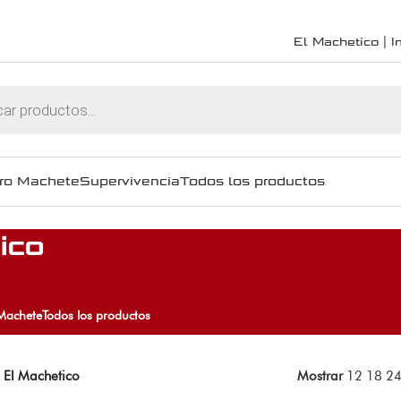
El Machetico | In
ro Machete
Supervivencia
Todos los productos
ico
Machete
Todos los productos
 El Machetico
Mostrar
12
18
2