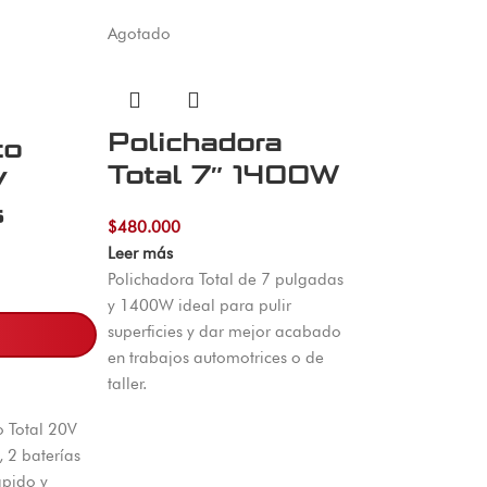
Agotado
Polichadora
co
Total 7″ 1400W
V
s
$
480.000
Leer más
Polichadora Total de 7 pulgadas
y 1400W ideal para pulir
superficies y dar mejor acabado
en trabajos automotrices o de
taller.
o Total 20V
, 2 baterías
ápido y