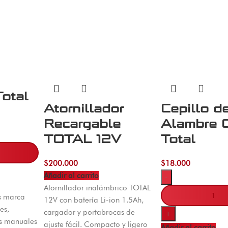
Total
Atornillador
Cepillo d
Recargable
Alambre 
TOTAL 12V
Total
$
200.000
$
18.000
Añadir al carrito
-
Atornillador inalámbrico TOTAL
s marca
12V con batería Li-ion 1.5Ah,
es,
cargador y portabrocas de
+
os manuales
ajuste fácil. Compacto y ligero
Añadir al carrito