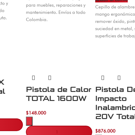
to y
para muebles, reparaciones y
Cepillo de alambre
odo
mantenimiento. Envíos a todo
mango ergonómico.
ta.
Colombia.
remover óxido, pint
suciedad en metal,
superficies de traba
X
Pistola de Calor
Pistola D
al
TOTAL 1600W
Impacto
Inalambri
$
148.000
20V Tota
-
$
876.000