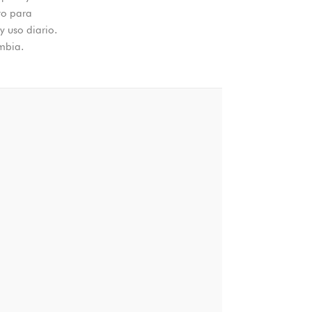
to para
y uso diario.
mbia.