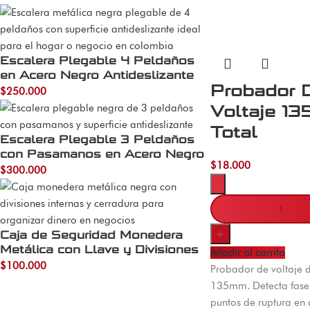
Escalera Plegable 4 Peldaños
en Acero Negro Antideslizante
Probador 
$
250.000
Voltaje 1
Total
Escalera Plegable 3 Peldaños
con Pasamanos en Acero Negro
$
18.000
$
300.000
-
+
Caja de Seguridad Monedera
Metálica con Llave y Divisiones
Añadir al carrito
$
100.000
Probador de voltaje di
135mm. Detecta fase, 
puntos de ruptura en c