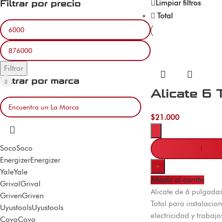
Filtrar por precio
Limpiar filtros
Total
Filtrar
Filtrar por marca
Alicate 6 
$
21.000
-
Soco
Soco
Energizer
Energizer
+
Yale
Yale
Añadir al carrito
Grival
Grival
Alicate de 6 pulgada
Griven
Griven
Total para instalacion
Uyustools
Uyustools
electricidad y trabaj
Covo
Covo