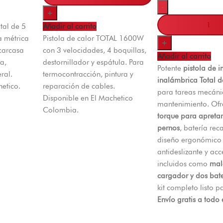
-
+
tal de 5
Añadir al carrito
a métrica
Pistola de calor TOTAL 1600W
+
 carcasa
con 3 velocidades, 4 boquillas,
Añadir al carrito
a,
destornillador y espátula. Para
Potente
pistola de 
ral.
termocontracción, pintura y
inalámbrica Total d
etico.
reparación de cables.
para tareas mecáni
Disponible en El Machetico
mantenimiento. Of
Colombia.
torque para apretar
pernos
, batería rec
diseño ergonómico 
antideslizante y acc
incluidos como
mal
cargador y dos bat
kit completo listo p
Envío gratis a todo 