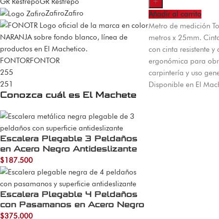
+
GR Restrepo
GR Restrepo
Zafiro
Zafiro
Añadir al carrito
Metro de medición To
metros x 25mm. Cint
con cinta resistente y
FONTOR
FONTOR
ergonómica para obr
255
carpintería y uso gene
251
Disponible en El Mach
Conozca cuál es El Machete
Escalera Plegable 3 Peldaños
en Acero Negro Antideslizante
$
187.500
Escalera Plegable 4 Peldaños
con Pasamanos en Acero Negro
$
375.000