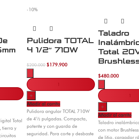
-10%
Taladro
De
Pulidora TOTAL
Inalámbri
35mm
4 1/2″ 710W
Total 20
Brushles
$
179.900
$
200.000
-
$
480.000
-
+
Añadir al carrito
+
Pulidora angular TOTAL 710W
Añadir al carrito
de 4½ pulgadas. Compacta,
gital Total
Taladro inalámbric
potente y con guarda de
tierra y
con motor Brushless
seguridad. Para corte y desbaste
ircuitos
de litio, cargador r