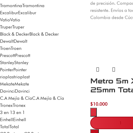
de precisión. Compac
Tramontina
Tramontina
resistente. Envíos a t
Excalibur
Excalibur
Colombia desde Cúcu
Vatio
Vatio
Truper
Truper
Black & Decker
Black & Decker
Dewalt
Dewalt
Troen
Troen
Prescott
Prescott
Stanley
Stanley
Pointer
Pointer
rioplast
rioplast
Metro 5m 
Mekate
Mekate
25mm Tot
Davinci
Davinci
C.A Mejía & Cía
C.A Mejía & Cía
$
10.000
Tronex
Tronex
-
3 en 1
3 en 1
Einhell
Einhell
Total
Total