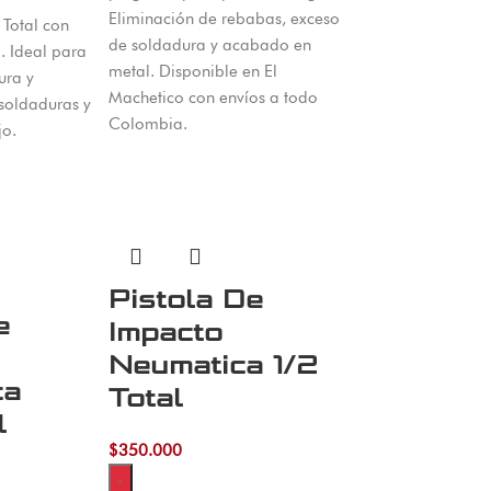
Eliminación de rebabas, exceso
 Total con
de soldadura y acabado en
 Ideal para
metal. Disponible en El
ura y
Machetico con envíos a todo
 soldaduras y
Colombia.
jo.
Pistola De
e
Impacto
Neumatica 1/2
ca
Total
l
$
350.000
-