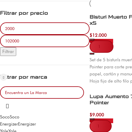
Filtrar por precio
Bisturi Muerto P
x5
$
12.000
Añadir al carrito
Filtrar
Set de 5 bisturís mue
Pointer para corte pre
papel, cartón y manu
Filtrar por marca
Hoja fija de alto filo
trabajo detallado. Di
El Machetico con env
Lupa Aumento
Colombia.
Pointer
$
9.000
Soco
Soco
Energizer
Energizer
Añadir al carrito
Yale
Yale