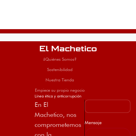
El Machetico
¿Quiénes Somos?
Sostenibilidad
Nuestra Tienda
Empiece su propio negocio
Línea ética y anticorrupción
En El
Machetico, nos
Mensaje
comprometemos
con la