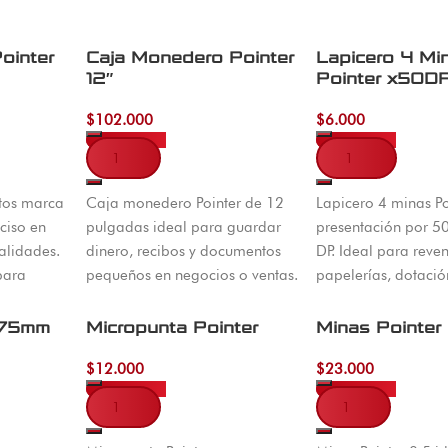
ointer
Caja Monedero Pointer
Lapicero 4 Mi
12″
Pointer x50D
$
102.000
$
6.000
Añadir al carrito
Añadir al carrito
rtos marca
Caja monedero Pointer de 12
Lapicero 4 minas Po
ciso en
pulgadas ideal para guardar
presentación por 5
alidades.
dinero, recibos y documentos
DP. Ideal para reve
 para
pequeños en negocios o ventas.
papelerías, dotació
sponible en
empresarial. Envíos
ío a toda
Colombia desde Cú
 75mm
Micropunta Pointer
Minas Pointer
$
12.000
$
23.000
Añadir al carrito
Añadir al carrito