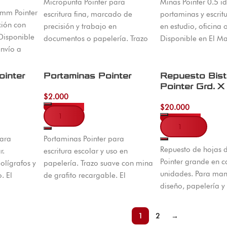
Micropunta Pointer para
Minas Pointer 0.5 i
mm Pointer
escritura fina, marcado de
portaminas y escrit
ción con
precisión y trabajo en
en estudio, oficina 
Disponible
documentos o papelería. Trazo
Disponible en El M
envío a
limpio y controlado. Disponible
envío nacional.
en El Machetico con envíos a
todo Colombia.
ointer
Portaminas Pointer
Repuesto Bist
Pointer Grd. 
$
2.000
$
20.000
Añadir al carrito
Añadir al carrito
para
Portaminas Pointer para
Repuesto de hojas d
r.
escritura escolar y uso en
Pointer grande en c
olígrafos y
papelería. Trazo suave con mina
unidades. Para man
. El
de grafito recargable. El
diseño, papelería y 
nvíos
Machetico, Cúcuta, envíos a
El Machetico, Cúcut
Colombia.
1
2
→