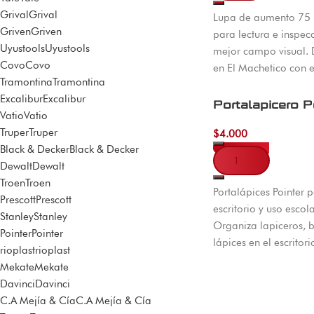
Grival
Grival
Lupa de aumento 75 
Griven
Griven
para lectura e inspec
Uyustools
Uyustools
mejor campo visual. 
Covo
Covo
en El Machetico con 
Tramontina
Tramontina
todo Colombia.
Excalibur
Excalibur
Portalapicero P
Vatio
Vatio
Truper
Truper
$
4.000
Black & Decker
Black & Decker
Dewalt
Dewalt
Añadir al carrito
Troen
Troen
Portalápices Pointer 
Prescott
Prescott
escritorio y uso escola
Stanley
Stanley
Organiza lapiceros, b
Pointer
Pointer
lápices en el escritorio
rioplast
rioplast
Machetico, Cúcuta, e
Mekate
Mekate
Colombia.
Davinci
Davinci
C.A Mejía & Cía
C.A Mejía & Cía