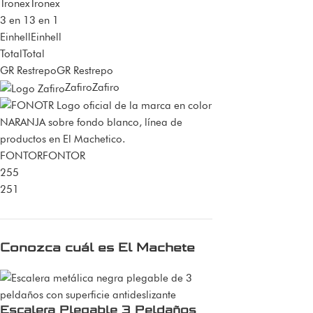
Tronex
Tronex
3 en 1
3 en 1
Einhell
Einhell
Total
Total
GR Restrepo
GR Restrepo
Zafiro
Zafiro
FONTOR
FONTOR
255
251
Conozca cuál es El Machete
Escalera Plegable 3 Peldaños