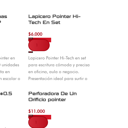
nas
Lapicero Pointer Hi-
P
Tech En Set
$
6.000
Añadir al carrito
inter en
Lapicero Pointer Hi-Tech en set
0 unidades
para escritura cómoda y precisa
nta en
en oficina, aula o negocio.
n escolar o
Presentación ideal para surtir o
 a todo
regalar. Envíos a todo
cuta.
Colombia.
 #0.5
Perforadora De Un
Orificio pointer
$
11.000
Añadir al carrito