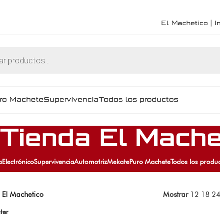
El Machetico | In
ro Machete
Supervivencia
Todos los productos
 Tienda El Mache
a
Electrónico
Supervivencia
Automotriz
Mekate
Puro Machete
Todos los produ
 El Machetico
Mostrar
12
18
2
ter