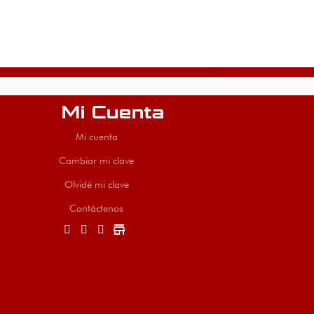
Mi Cuenta
Mi cuenta
Cambiar mi clave
Olvidé mi clave
Contáctenos
store