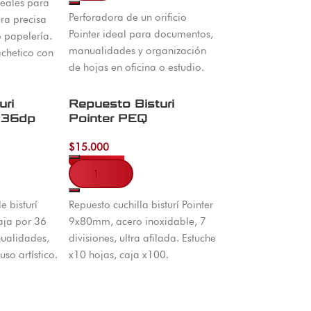
deales para
Perforadora de un orificio
ura precisa
Pointer ideal para documentos,
o papelería.
manualidades y organización
achetico con
de hojas en oficina o estudio.
uri
Repuesto Bisturi
X 36dp
Pointer PEQ
$
15.000
Añadir al carrito
e bisturí
Repuesto cuchilla bisturí Pointer
aja por 36
9x80mm, acero inoxidable, 7
ualidades,
divisiones, ultra afilada. Estuche
uso artístico.
x10 hojas, caja x100.
a.
Compatible con bisturí 9mm.
Cómpralo en El Machetico.