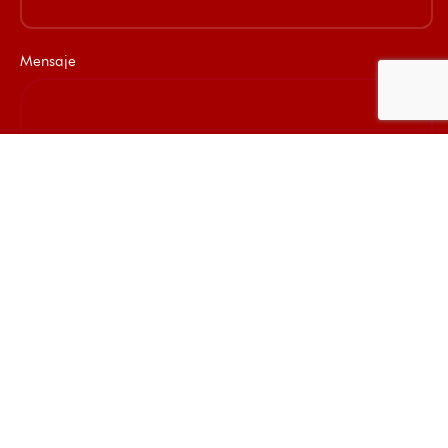
Mensaje
Este canal garantiza el anonimato de los denunciantes, no se
recopilará información personal, y todas las denuncias serán
tratadas con la máxima confidencialidad. La información será
usada de acuerdo a nuestras
Políticas de Privacidad