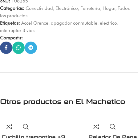
SKU:
108265
Categorías:
Conectividad
,
Electrónico
,
Ferretería
,
Hogar
,
Todos
los productos
Etiquetas:
Accel Orence
,
apagador conmutable
,
electrico
,
interruptor 3 vías
Compartir:
Otros productos en
El Machetico
Cuchillo tramontina #9
Pelador De Papa 