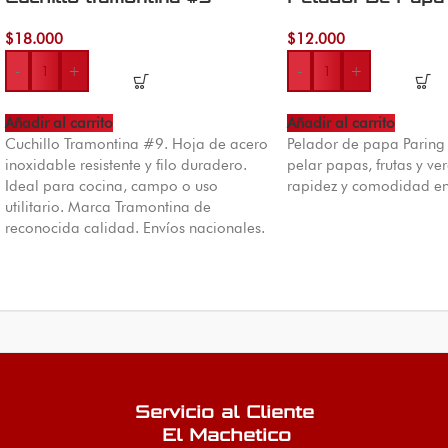
$
18.000
$
12.000
-
+
-
+
Añadir al carrito
Añadir al carrito
Cuchillo Tramontina #9. Hoja de acero
Pelador de papa Paring 
inoxidable resistente y filo duradero.
pelar papas, frutas y v
Ideal para cocina, campo o uso
rapidez y comodidad en
utilitario. Marca Tramontina de
reconocida calidad. Envíos nacionales.
Servicio al Cliente
El Machetico