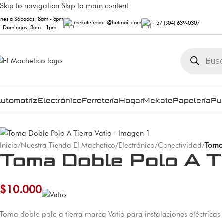
Skip to navigation
Skip to main content
unes a Sábados: 8am - 6pm
mekateimport@hotmail.com
+57 (304) 639-0307
Domingos: 8am - 1pm
utomotriz
Electrónico
Ferretería
Hogar
Mekate
Papelería
Pu
Inicio
/
Nuestra Tienda El Machetico
/
Electrónico
/
Conectividad
/
Toma 
Toma Doble Polo A Ti
$
10.000
Toma doble polo a tierra marca Vatio para instalaciones eléctrica