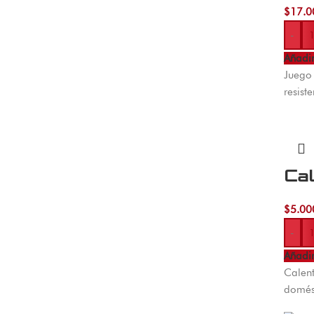
$
17.0
-
Añadir
Juego 
resist
Ca
$
5.00
-
Añadir
Calent
domést