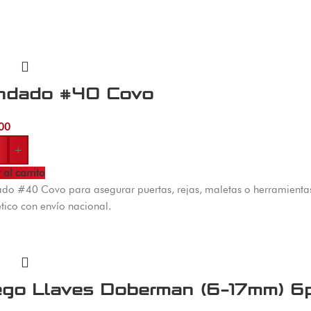
ndado #40 Covo
00
+
 al carrito
o #40 Covo para asegurar puertas, rejas, maletas o herramientas c
ico con envío nacional.
ego Llaves Doberman (6-17mm) 6