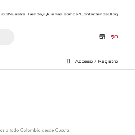
icio
Nuestra Tienda
¿Quiénes somos?
Contáctenos
Blog
store
$
0
Acceso / Registro
víos a todo Colombia desde Cúcuta.