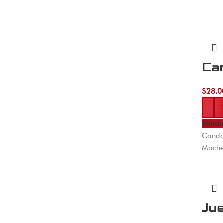
Ca
$
28.0
-
Añadir
Candad
Machet
Ju