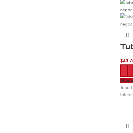
Tu
$
43.7
-
Añadir
Tubo L
taller