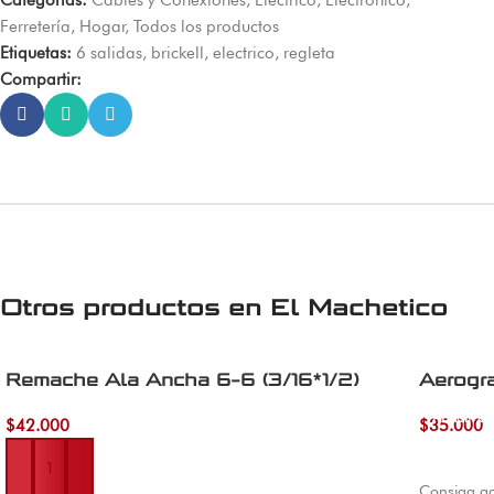
Ferretería
,
Hogar
,
Todos los productos
Etiquetas:
6 salidas
,
brickell
,
electrico
,
regleta
Compartir:
Otros productos en
El Machetico
Remache Ala Ancha 6-6 (3/16*1/2)
Aerogr
Añadir al 
$
42.000
$
35.000
Añadir al carrito
Consiga aca