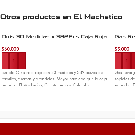
Otros productos en
El Machetico
Orris 30 Medidas x 382Pcs Caja Roja
Gas Re
$
60.000
$
5.000
Añadir al carrito
Añadir al 
Surtido Orris caja roja con 30 medidas y 382 piezas de
Gas recarg
tornillos, tuercas y arandelas. Mayor cantidad que la caja
sopletes de
amarilla. El Machetico, Cúcuta, envíos Colombia.
estándar. 