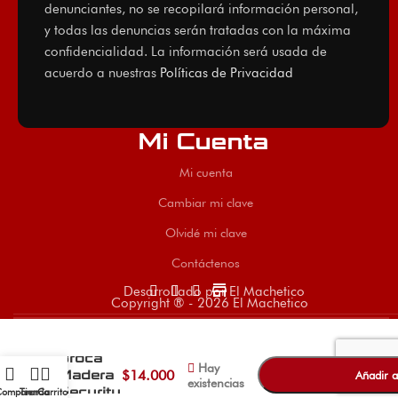
denunciantes, no se recopilará información personal,
y todas las denuncias serán tratadas con la máxima
confidencialidad. La información será usada de
acuerdo a nuestras
Políticas de Privacidad
Mi Cuenta
Mi cuenta
Cambiar mi clave
Olvidé mi clave
Contáctenos
store
Desarrollado por El Machetico
Copyright ® - 2026 El Machetico
-
+
Broca
Hay
Madera
$
14.000
Añadir a
existencias
Security
Comparar
Tienda
Carrito