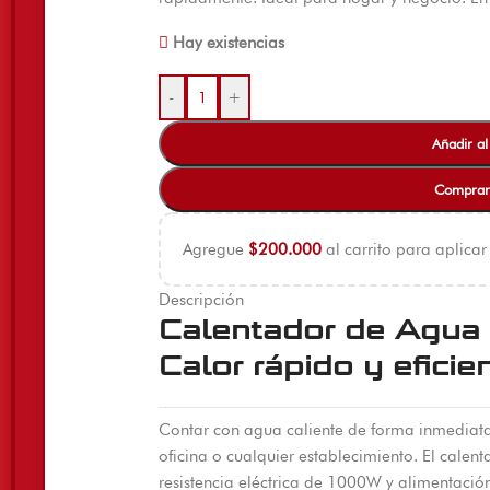
Hay existencias
-
+
Añadir al
Comprar
Agregue
$
200.000
al carrito para aplicar
Descripción
Calentador de Agua M
Calor rápido y eficie
Contar con agua caliente de forma inmediata 
oficina o cualquier establecimiento. El calent
resistencia eléctrica de 1000W y alimentació