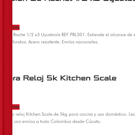
00
 al carrito
ión de Rache 1/2 x3 Uyustools REF PRL301. Extiende el alcance de 
os profundos. Acero resistente. Envíos nacionales.
mera Reloj 5k Kitchen Scale
00
 al carrito
a tipo reloj Kitchen Scale de 5kg para cocina y uso doméstico. Lec
hetico con envíos a todo Colombia desde Cúcuta.