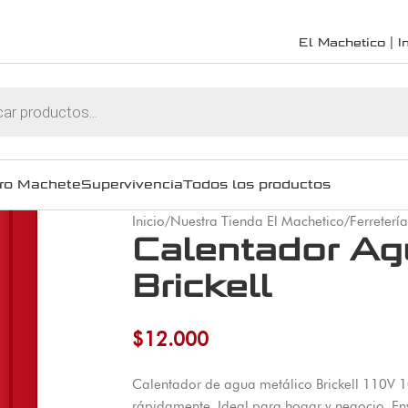
El Machetico | In
ro Machete
Supervivencia
Todos los productos
Inicio
/
Nuestra Tienda El Machetico
/
Ferretería
Calentador Ag
Brickell
$
12.000
Calentador de agua metálico Brickell 110V 
rápidamente. Ideal para hogar y negocio. E