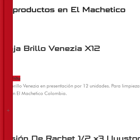
ros productos en
El Machetico
onja Brillo Venezia X12
0
 al carrito
a de brillo Venezia en presentación por 12 unidades. Para limpieza de
ible en El Machetico Colombia.
+
+
+
+
+
tensión De Rachet 1/2 x3 Uyusto