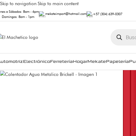
Skip to navigation
Skip to main content
unes a Sábados: 8am - 6pm
mekateimport@hotmail.com
+57 (304) 639-0307
Domingos: 8am - 1pm
utomotriz
Electrónico
Ferretería
Hogar
Mekate
Papelería
Pu