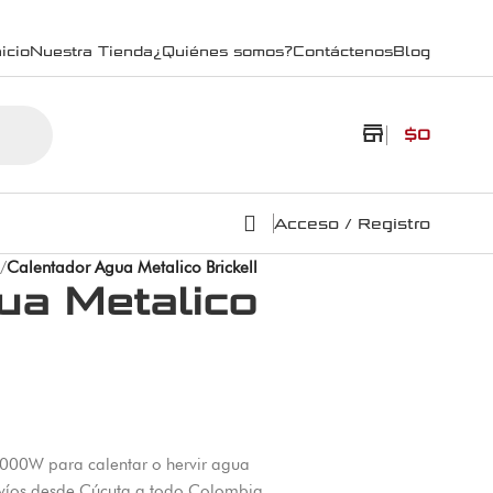
icio
Nuestra Tienda
¿Quiénes somos?
Contáctenos
Blog
store
$
0
Acceso / Registro
/
Calentador Agua Metalico Brickell
ua Metalico
1000W para calentar o hervir agua
nvíos desde Cúcuta a todo Colombia.