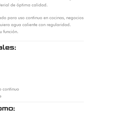
erial de óptima calidad.
ado para uso continuo en cocinas, negocios
uiera agua caliente con regularidad.
u función.
ales:
o continuo
e
omo: