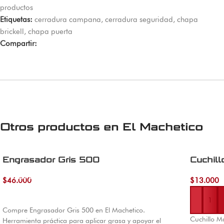
productos
Etiquetas:
cerradura campana
,
cerradura seguridad
,
chapa
brickell
,
chapa puerta
Compartir:
Otros productos en
El Machetico
Engrasador Gris 500
Cuchill
Añadir al carrito
$
46.000
$
13.000
Añadir al 
Compre Engrasador Gris 500 en El Machetico.
Cuchillo M
Herramienta práctica para aplicar grasa y apoyar el