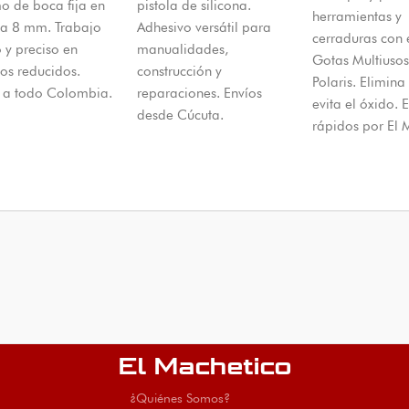
o de boca fija en
pistola de silicona.
herramientas y
a 8 mm. Trabajo
Adhesivo versátil para
cerraduras con 
 y preciso en
manualidades,
Gotas Multiuso
os reducidos.
construcción y
Polaris. Elimina
s a todo Colombia.
reparaciones. Envíos
evita el óxido. 
desde Cúcuta.
rápidos por El 
El Machetico
¿Quiénes Somos?