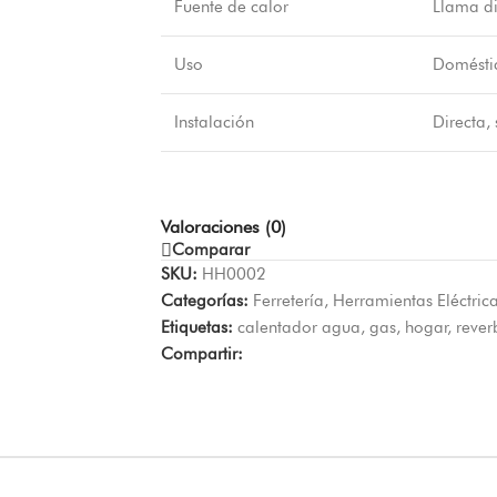
Fuente de calor
Llama di
Uso
Doméstic
Instalación
Directa,
Valoraciones (0)
Comparar
SKU:
HH0002
Categorías:
Ferretería
,
Herramientas Eléctric
Etiquetas:
calentador agua
,
gas
,
hogar
,
rever
Compartir: