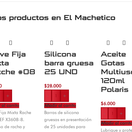
os productos en
El Machetico
ve Fija
Silicona
Aceite
xta
barra gruesa
Gotas
tche #08
25 UND
Multius
120ml
0
$
28.000
Polaris
+
-
+
$
6.000
 al carrito
Añadir al carrito
Fija Mixta Rache
Barras de silicona
-
+
EF X3608-8.
gruesas en presentación
Añadir al carrit
o de racha y
de 25 unidades para
Lubrique y prote