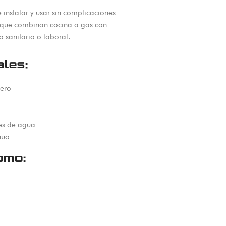
 instalar y usar sin complicaciones
s que combinan cocina a gas con
 sanitario o laboral.
ales:
bero
es de agua
nuo
omo: