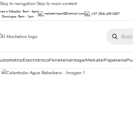
Skip to navigation
Skip to main content
unes a Sábados: 8am - 6pm
mekateimport@hotmail.com
+57 (304) 639-0307
Domingos: 8am - 1pm
utomotriz
Electrónico
Ferretería
Hogar
Mekate
Papelería
Pu