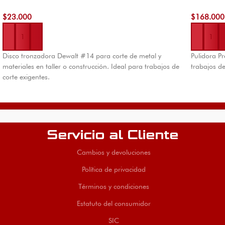
$
23.000
$
168.000
Añadir al carrito
Añadir al 
Disco tronzadora Dewalt #14 para corte de metal y
Pulidora Pr
materiales en taller o construcción. Ideal para trabajos de
trabajos de
corte exigentes.
Servicio al Cliente
Cambios y devoluciones
Política de privacidad
Términos y condiciones
Estatuto del consumidor
SIC