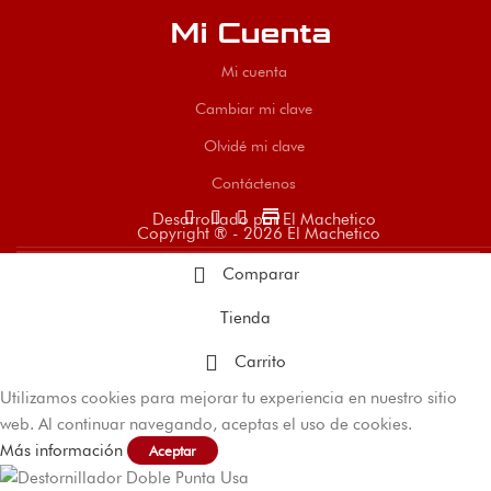
Mi Cuenta
Mi cuenta
Cambiar mi clave
Olvidé mi clave
Contáctenos
store
Desarrollado por El Machetico
Copyright ® - 2026 El Machetico
Comparar
Tienda
Carrito
Utilizamos cookies para mejorar tu experiencia en nuestro sitio
web. Al continuar navegando, aceptas el uso de cookies.
Más información
Aceptar