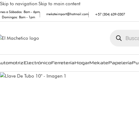
Skip to navigation
Skip to main content
unes a Sábados: 8am - 6pm
mekateimport@hotmail.com
+57 (304) 639-0307
Domingos: 8am - 1pm
utomotriz
Electrónico
Ferretería
Hogar
Mekate
Papelería
Pu