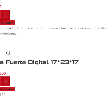
0
+
 al carrito
orta #11 Chrome Vanadium para rachet. Ideal para ajustar o afloj
tenimiento.
a Fuerte Digital 17*23*17
000
+
 al carrito
S17E