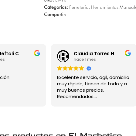
SKU:
LT-10
Categorías:
Ferretería
,
Herramientas Manual
Compartir:
Neftali C
Claudia Torres H
mes
hace 1 mes
ción
Excelente servicio, ágil, domicilio
muy rápido, tienen de todo y a
muy buenos precios.
Recomendados....
ros productos en
El Machetico