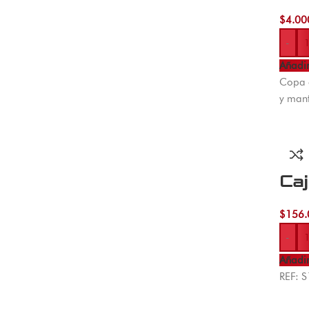
$
4.00
-
Añadir
Copa c
y man
Caj
$
156.
-
Añadir
REF: 