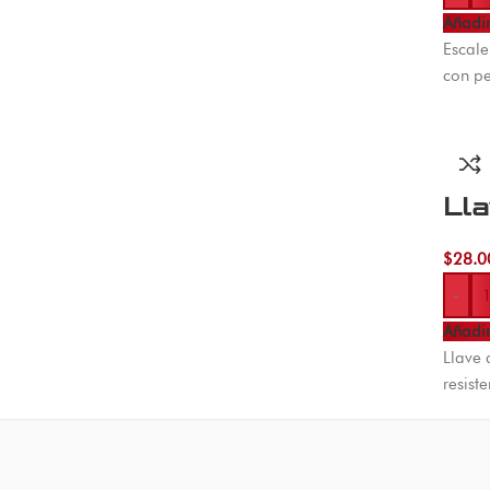
Añadir
Escale
con pe
Ll
$
28.0
-
Añadir
Llave
resist