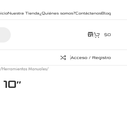
icio
Nuestra Tienda
¿Quiénes somos?
Contáctenos
Blog
store
$
0
Acceso / Registro
/
Herramientas Manuales
/
 10″