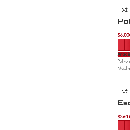
Pol
$
6.00
-
Añadir
Polvo 
Machet
Es
$
360.
-