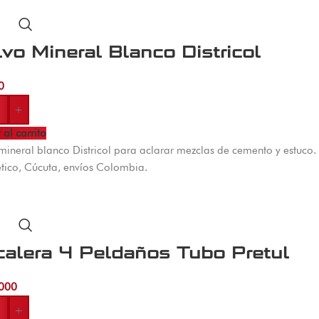
vo Mineral Blanco Districol
0
+
 al carrito
mineral blanco Districol para aclarar mezclas de cemento y estuco.
ico, Cúcuta, envíos Colombia.
calera 4 Peldaños Tubo Pretul
000
+