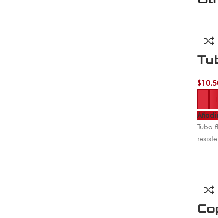
Tub
$
10.5
-
Añadir
Tubo f
resist
Co