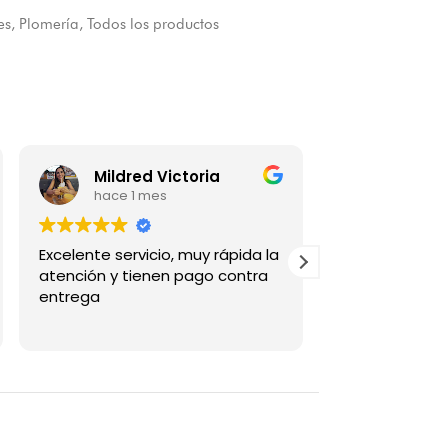
es
,
Plomería
,
Todos los productos
Mildred Victoria
Daniel
hace 1 mes
hace 1 
Excelente servicio, muy rápida la
Excelente aten
atención y tienen pago contra
Medellín fue m
entrega
calidad es la 