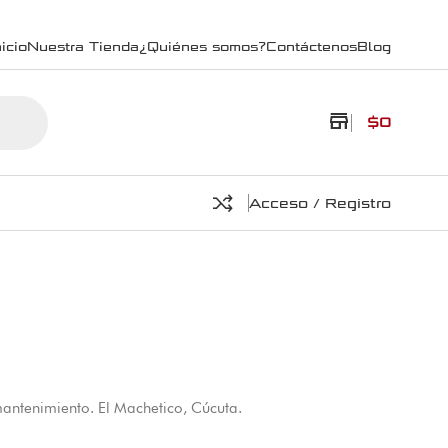
icio
Nuestra Tienda
¿Quiénes somos?
Contáctenos
Blog
store
$
0
Acceso / Registro
 mantenimiento. El Machetico, Cúcuta.