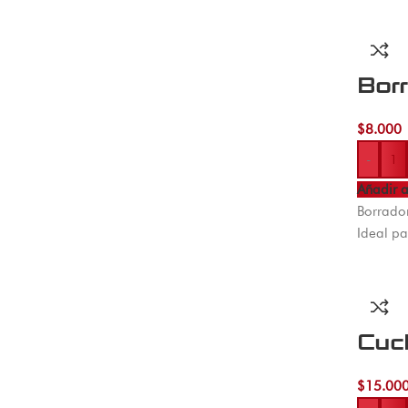
Bor
$
8.000
-
Añadir a
Borrador
Ideal pa
Cuch
$
15.00