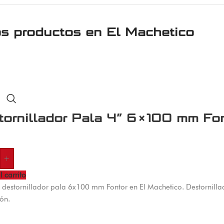
os productos en
El Machetico
tornillador Pala 4” 6×100 mm Fo
+
l carrito
destornillador pala 6x100 mm Fontor en El Machetico. Destornillad
ión.