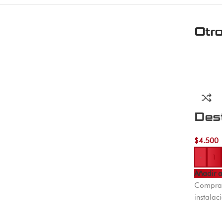
Otr
Des
$
4.500
-
Añadir a
Compra 
instalac