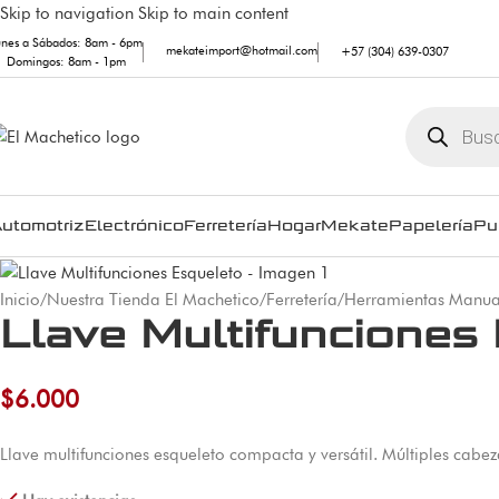
Skip to navigation
Skip to main content
unes a Sábados: 8am - 6pm
mekateimport@hotmail.com
+57 (304) 639-0307
Domingos: 8am - 1pm
utomotriz
Electrónico
Ferretería
Hogar
Mekate
Papelería
Pu
Inicio
/
Nuestra Tienda El Machetico
/
Ferretería
/
Herramientas Manua
Llave Multifunciones
$
6.000
Llave multifunciones esqueleto compacta y versátil. Múltiples cabe