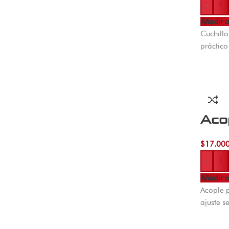
-
Añadir a
Cuchillo
práctico
Aco
$
17.00
-
Añadir a
Acople p
ajuste 