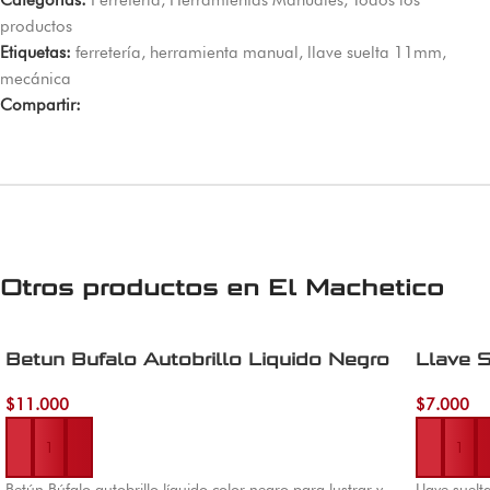
Categorías:
Ferretería
,
Herramientas Manuales
,
Todos los
productos
Etiquetas:
ferretería
,
herramienta manual
,
llave suelta 11mm
,
mecánica
Compartir:
Otros productos en
El Machetico
Betun Bufalo Autobrillo Liquido Negro
Llave S
$
11.000
$
7.000
Añadir al carrito
Añadir al 
Betún Búfalo autobrillo líquido color negro para lustrar y
Llave suelt