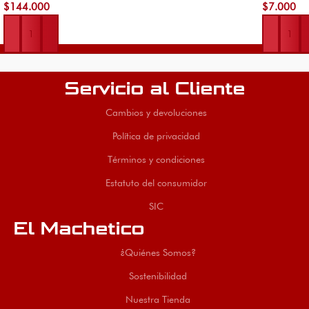
$
144.000
$
7.000
Añadir al carrito
Añadir al 
Servicio al Cliente
Cambios y devoluciones
Política de privacidad
Términos y condiciones
Estatuto del consumidor
SIC
El Machetico
¿Quiénes Somos?
Sostenibilidad
Nuestra Tienda