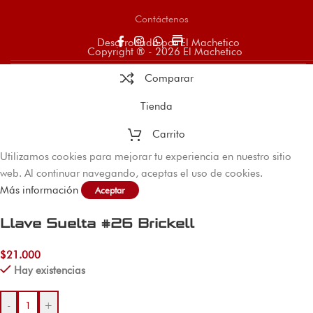
Contáctenos
store
Desarrollado por El Machetico
Copyright ® - 2026 El Machetico
Comparar
Tienda
Carrito
Utilizamos cookies para mejorar tu experiencia en nuestro sitio
web. Al continuar navegando, aceptas el uso de cookies.
Más información
Aceptar
Llave Suelta #26 Brickell
$
21.000
Hay existencias
-
+