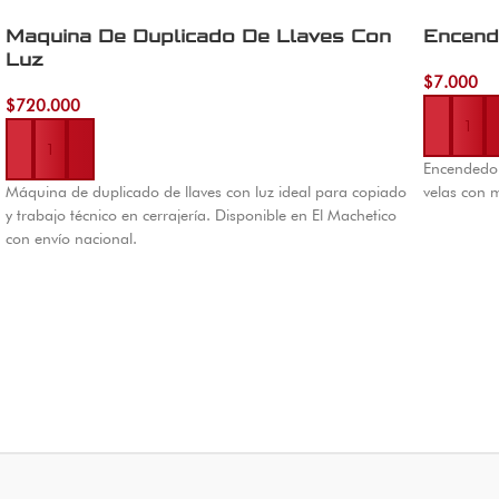
Maquina De Duplicado De Llaves Con
Encend
Luz
$
7.000
Añadir al 
$
720.000
Añadir al carrito
Encendedor 
Máquina de duplicado de llaves con luz ideal para copiado
velas con 
y trabajo técnico en cerrajería. Disponible en El Machetico
con envío nacional.