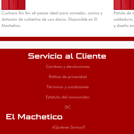
Cuchara Xin Xin x6 piezas ideal para comedor, cocina y
Pistola de 
dotación de cubiertos de uso diario. Disponible en El
soldadura, 
Machetico.
y diseño e
Servicio al Cliente
Cambios y devoluciones
Política de privacidad
Términos y condiciones
Estatuto del consumidor
SIC
El Machetico
¿Quiénes Somos?