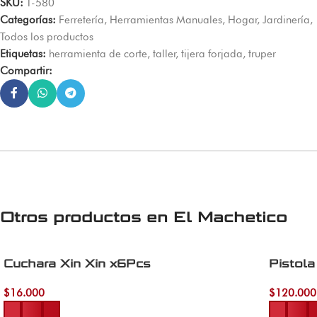
SKU:
T-580
Categorías:
Ferretería
,
Herramientas Manuales
,
Hogar
,
Jardinería
,
Todos los productos
Etiquetas:
herramienta de corte
,
taller
,
tijera forjada
,
truper
Compartir:
Otros productos en
El Machetico
Cuchara Xin Xin x6Pcs
Pistola
$
16.000
$
120.000
Añadir al carrito
Añadir al 