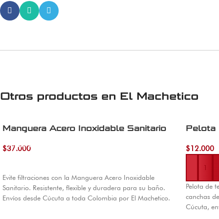
Otros productos en
El Machetico
Manguera Acero Inoxidable Sanitario
Pelota 
Añadir al carrito
$
37.000
$
12.000
Añadir al 
Evite filtraciones con la Manguera Acero Inoxidable
Pelota de t
Sanitario. Resistente, flexible y duradera para su baño.
canchas de 
Envíos desde Cúcuta a toda Colombia por El Machetico.
Cúcuta, en