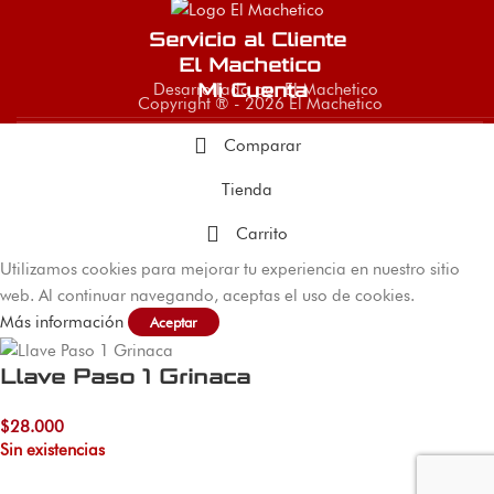
Servicio al Cliente
El Machetico
Desarrollado por El Machetico
Mi Cuenta
Copyright ® - 2026 El Machetico
Comparar
Tienda
Carrito
Utilizamos cookies para mejorar tu experiencia en nuestro sitio
web. Al continuar navegando, aceptas el uso de cookies.
Más información
Aceptar
Llave Paso 1 Grinaca
$
28.000
Sin existencias