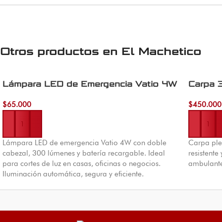
Otros productos en
El Machetico
Lámpara LED de Emergencia Vatio 4W
Carpa 
$
65.000
$
450.000
Añadir al carrito
Añadir al 
Lámpara LED de emergencia Vatio 4W con doble
Carpa ple
cabezal, 300 lúmenes y batería recargable. Ideal
resistente
para cortes de luz en casas, oficinas o negocios.
ambulantes
Iluminación automática, segura y eficiente.