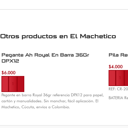
Otros productos en
El Machetico
Pegante Ah Royal En Barra 36Gr
Pila R
DPX12
$
4.000
Añadir al 
$
6.000
Añadir al carrito
REF: CR-2
Pegante en barra Royal 36gr referencia DPX12 para papel,
BATERIA R
cartón y manualidades. Sin manchar, fácil aplicación. El
Machetico, Cúcuta, envíos a Colombia.