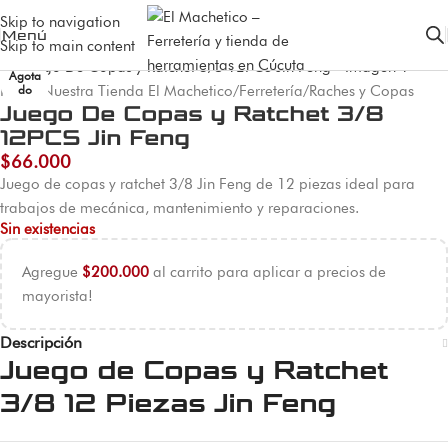
Skip to navigation
Menú
Skip to main content
Agota
Inicio
do
/
Nuestra Tienda El Machetico
/
Ferretería
/
Raches y Copas
Juego De Copas y Ratchet 3/8
12PCS Jin Feng
$
66.000
Juego de copas y ratchet 3/8 Jin Feng de 12 piezas ideal para
trabajos de mecánica, mantenimiento y reparaciones.
Sin existencias
Agregue
$
200.000
al carrito para aplicar a precios de
mayorista!
Descripción
Juego de Copas y Ratchet
3/8 12 Piezas Jin Feng