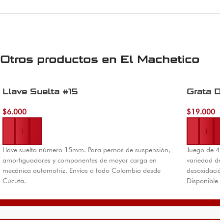
Otros productos en
El Machetico
Llave Suelta #15
Grata 
$
6.000
$
19.000
Añadir al carrito
Añadir al 
Llave suelta número 15mm. Para pernos de suspensión,
Juego de 4
amortiguadores y componentes de mayor carga en
variedad d
mecánica automotriz. Envíos a todo Colombia desde
desoxidació
Cúcuta.
Disponible