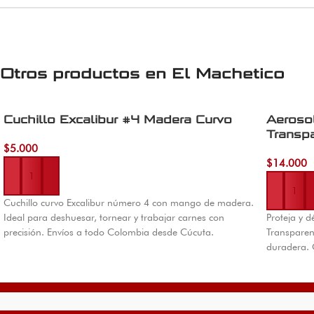
Otros productos en
El Machetico
Cuchillo Excalibur #4 Madera Curvo
Aeroso
Transpa
$
5.000
Añadir al carrito
$
14.000
Añadir al 
Cuchillo curvo Excalibur número 4 con mango de madera.
Ideal para deshuesar, tornear y trabajar carnes con
Proteja y d
precisión. Envíos a todo Colombia desde Cúcuta.
Transparent
duradera. 