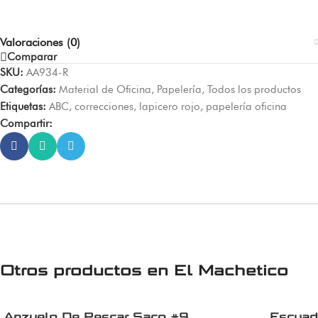
Valoraciones (0)
Comparar
SKU:
AA934-R
Categorías:
Material de Oficina
,
Papelería
,
Todos los productos
Etiquetas:
ABC
,
correcciones
,
lapicero rojo
,
papelería oficina
Compartir:
Otros productos en
El Machetico
Anzuelo De Pescar Saco #9
Escuad