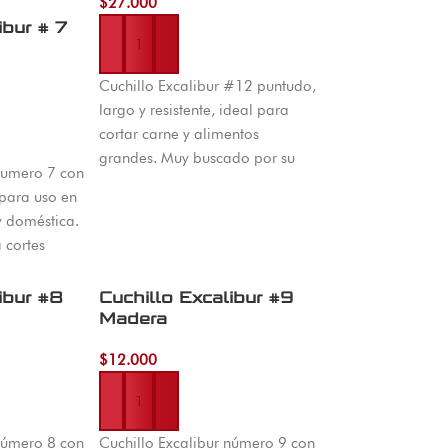
$
27.000
ibur # 7
Añadir al carrito
Cuchillo Excalibur #12 puntudo,
largo y resistente, ideal para
cortar carne y alimentos
grandes. Muy buscado por su
 numero 7 con
excelente precio y durabilidad.
ara uso en
y doméstica.
 cortes
vegetales y
 toda
ibur #8
Cuchillo Excalibur #9
Madera
$
12.000
Añadir al carrito
 número 8 con
Cuchillo Excalibur número 9 con