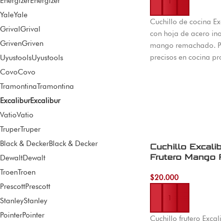
Energizer
Energizer
Añadir al carrito
Yale
Yale
Cuchillo de cocina E
Grival
Grival
con hoja de acero in
Griven
Griven
mango remachado. Pa
precisos en cocina pr
Uyustools
Uyustools
doméstica. Disponible
Covo
Covo
Machetico con envío 
Tramontina
Tramontina
Colombia.
Excalibur
Excalibur
Vatio
Vatio
Truper
Truper
Black & Decker
Black & Decker
Cuchillo Excali
Frutero Mango 
Dewalt
Dewalt
Troen
Troen
$
20.000
Prescott
Prescott
Stanley
Stanley
Añadir al carrito
Pointer
Pointer
Cuchillo frutero Excal