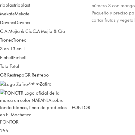
rioplast
rioplast
número 3 con mango 
Pequeño y preciso par
Mekate
Mekate
cortar frutas y vegeta
Davinci
Davinci
a todo Colombia des
C.A Mejía & Cía
C.A Mejía & Cía
Tronex
Tronex
3 en 1
3 en 1
Einhell
Einhell
Total
Total
GR Restrepo
GR Restrepo
Zafiro
Zafiro
FONTOR
FONTOR
255