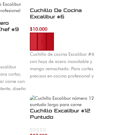
Cuchillo De Cocina
Excalibur #6
cero
Chef #9
$
10.000
Añadir al carrito
Cuchillo de cocina Excalibur #6
con hoja de acero inoxidable y
Excalibur
mango remachado. Para cortes
ara cortar,
precisos en cocina profesional y
ar carne con
doméstica. Disponible en El
stente, diseño
Machetico con envío a toda
endimiento.
Colombia.
Cuchillo Excalibur #12
Puntudo