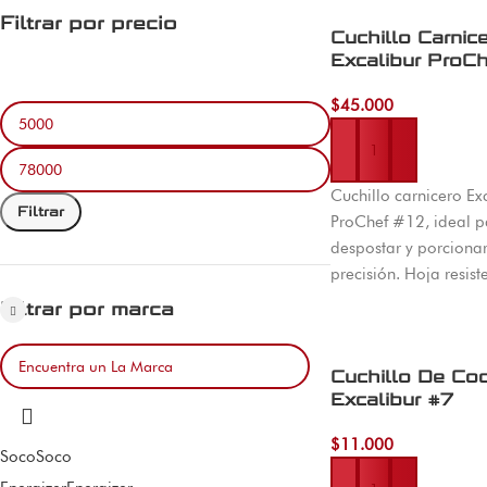
Filtrar por precio
Cuchillo Carnic
Excalibur ProCh
$
45.000
Añadir al carrito
Cuchillo carnicero Ex
Filtrar
ProChef #12, ideal pa
despostar y porciona
precisión. Hoja resist
profesional y alto re
Filtrar por marca
Cuchillo De Coc
Excalibur #7
$
11.000
Soco
Soco