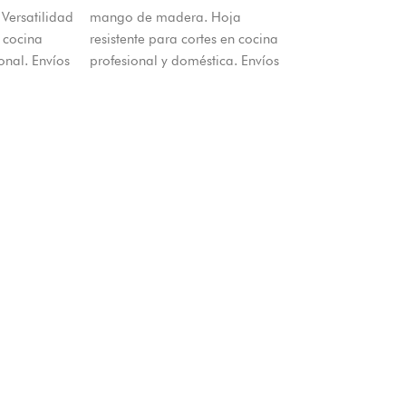
Versatilidad
mango de madera. Hoja
n cocina
resistente para cortes en cocina
onal. Envíos
profesional y doméstica. Envíos
esde Cúcuta.
a todo Colombia desde Cúcuta
– El Machetico.