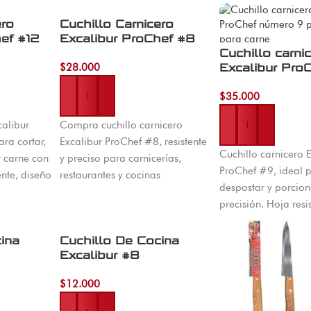
ero
Cuchillo Carnicero
ef #12
Excalibur ProChef #8
Cuchillo carni
$
28.000
Excalibur Pro
$
35.000
Añadir al carrito
calibur
Compra cuchillo carnicero
Añadir al carrito
ra cortar,
Excalibur ProChef #8, resistente
Cuchillo carnicero 
r carne con
y preciso para carnicerías,
ProChef #9, ideal p
ente, diseño
restaurantes y cocinas
despostar y porcion
ndimiento.
profesionales. Envíos en Bogotá
precisión. Hoja resi
y Colombia.
profesional y alto r
ina
Cuchillo De Cocina
Excalibur #8
$
12.000