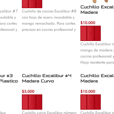
Añadir al carrito
Cuchillo Excal
xcalibur #7
Cuchillo de cocina Excalibur #8
Madera
oxidable y
con hoja de acero inoxidable y
$
10.000
ra cortes
mango remachado. Para cortes
ofesional y
precisos en cocina profesional y
 en El
doméstica. Disponible en El
Añadir al carrito
a toda
Machetico con envío a toda
Cuchillo Excalibur
Colombia.
mango de madera p
cocina profesional 
Hoja resistente para
precisos en carnes, 
alimentos. Envios a
bur #3
Cuchillo Excalibur #4
Cuchillo Excal
Colombia.
Plastico
Madera Curvo
Madera
$
5.000
$
10.000
Añadir al carrito
Añadir al carrito
ibur
Cuchillo curvo Excalibur número
Cuchillo Excalibur