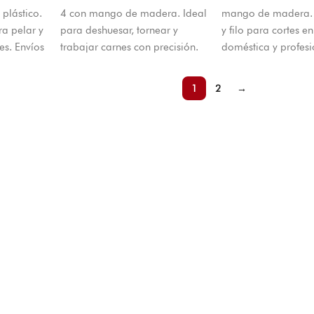
plástico.
4 con mango de madera. Ideal
mango de madera. 
a pelar y
para deshuesar, tornear y
y filo para cortes e
les. Envíos
trabajar carnes con precisión.
doméstica y profesi
de Cúcuta.
Envíos a todo Colombia desde
a todo Colombia d
Cúcuta.
1
2
→