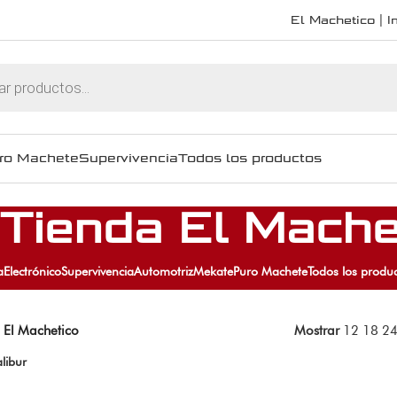
El Machetico | In
ro Machete
Supervivencia
Todos los productos
 Tienda El Mache
a
Electrónico
Supervivencia
Automotriz
Mekate
Puro Machete
Todos los produ
 El Machetico
Mostrar
12
18
2
alibur