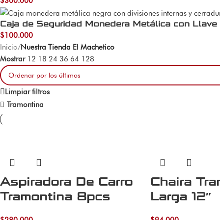
$
300.000
Caja de Seguridad Monedera Metálica con Llave 
$
100.000
Inicio
/
Nuestra Tienda El Machetico
Mostrar
12
18
24
36
64
128
Limpiar filtros
Tramontina
Aspiradora De Carro
Chaira Tra
Tramontina 8pcs
Larga 12″
$
280.000
$
94.000