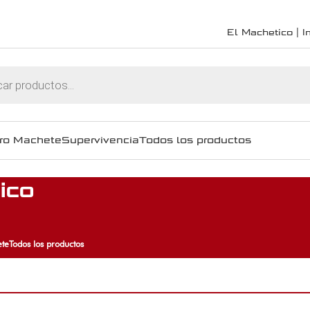
El Machetico | In
ro Machete
Supervivencia
Todos los productos
ico
te
Todos los productos