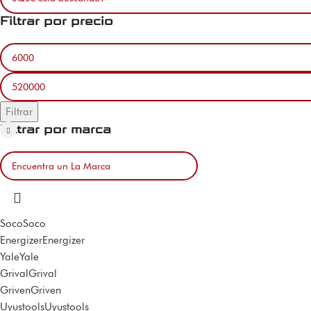
Filtrar por precio
Filtrar
Filtrar por marca
Soco
Soco
Energizer
Energizer
Yale
Yale
Grival
Grival
Griven
Griven
Uyustools
Uyustools