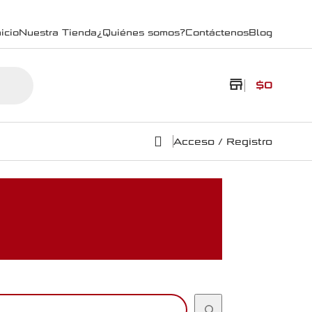
icio
Nuestra Tienda
¿Quiénes somos?
Contáctenos
Blog
store
$
0
Acceso / Registro