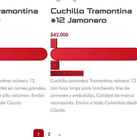
ramontina
Cuchillo Tramontina
o
#12 Jamonero
$
42.000
-
+
Añadir al carrito
ontina número 12.
Cuchillo jamonero Tramontina número 12
tes en carnes grandes,
con hoja larga para loncheado fino de
e alto volumen. Envíos
jamones y embutidos. Calidad de marca
de Cúcuta.
reconocida. Envíos a toda Colombia desd
Cúcuta.
1
2
→