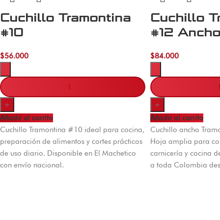
Cuchillo Tramontina
Cuchillo T
#10
#12 Anch
$
56.000
$
84.000
-
-
+
+
Añadir al carrito
Añadir al carrito
Cuchillo Tramontina #10 ideal para cocina,
Cuchillo ancho Tram
preparación de alimentos y cortes prácticos
Hoja amplia para cor
de uso diario. Disponible en El Machetico
carnicería y cocina d
con envío nacional.
a toda Colombia des