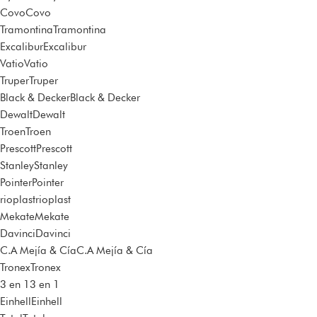
Covo
Covo
Tramontina
Tramontina
Excalibur
Excalibur
Vatio
Vatio
Truper
Truper
Black & Decker
Black & Decker
Dewalt
Dewalt
Troen
Troen
Prescott
Prescott
Stanley
Stanley
Pointer
Pointer
rioplast
rioplast
Mekate
Mekate
Davinci
Davinci
C.A Mejía & Cía
C.A Mejía & Cía
Tronex
Tronex
3 en 1
3 en 1
Einhell
Einhell