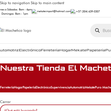
Skip to navigation
Skip to main content
unes a Sábados: 8am - 6pm
mekateimport@hotmail.com
+57 (304) 639-0307
Domingos: 8am - 1pm
utomotriz
Electrónico
Ferretería
Hogar
Mekate
Papelería
Pu
Nuestra Tienda El Machet
Ferretería
Hogar
Papelería
Electrónico
Supervivencia
Automotriz
Mekate
Puro Mache
Cerrar