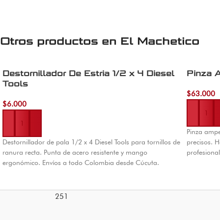
Otros productos en
El Machetico
Destornillador De Estria 1/2 x 4 Diesel
Pinza A
Tools
$
63.000
Añadir al 
$
6.000
Añadir al carrito
Pinza amper
Destornillador de pala 1/2 x 4 Diesel Tools para tornillos de
precisos. H
ranura recta. Punta de acero resistente y mango
profesional
ergonómico. Envíos a todo Colombia desde Cúcuta.
251