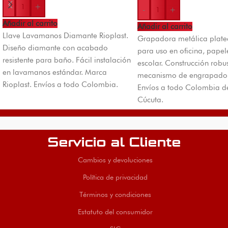
-
+
-
+
Añadir al carrito
Añadir al carrito
Llave Lavamanos Diamante Rioplast.
Grapadora metálica plate
Diseño diamante con acabado
para uso en oficina, papel
resistente para baño. Fácil instalación
escolar. Construcción robu
en lavamanos estándar. Marca
mecanismo de engrapado 
Rioplast. Envíos a todo Colombia.
Envíos a todo Colombia d
Cúcuta.
Servicio al Cliente
Cambios y devoluciones
Política de privacidad
Términos y condiciones
Estatuto del consumidor